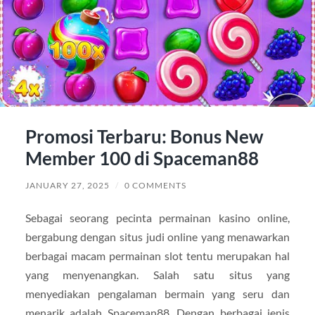
Promosi Terbaru: Bonus New
Member 100 di Spaceman88
JANUARY 27, 2025
/
0 COMMENTS
Sebagai seorang pecinta permainan kasino online,
bergabung dengan situs judi online yang menawarkan
berbagai macam permainan slot tentu merupakan hal
yang menyenangkan. Salah satu situs yang
menyediakan pengalaman bermain yang seru dan
menarik adalah Spaceman88. Dengan berbagai jenis