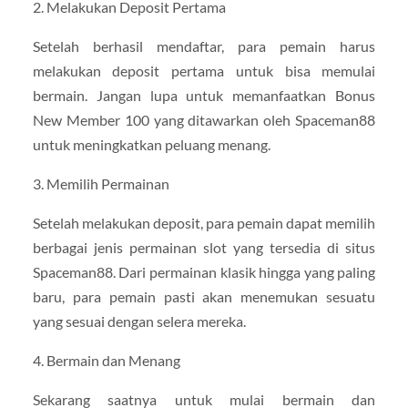
2. Melakukan Deposit Pertama
Setelah berhasil mendaftar, para pemain harus
melakukan deposit pertama untuk bisa memulai
bermain. Jangan lupa untuk memanfaatkan Bonus
New Member 100 yang ditawarkan oleh Spaceman88
untuk meningkatkan peluang menang.
3. Memilih Permainan
Setelah melakukan deposit, para pemain dapat memilih
berbagai jenis permainan slot yang tersedia di situs
Spaceman88. Dari permainan klasik hingga yang paling
baru, para pemain pasti akan menemukan sesuatu
yang sesuai dengan selera mereka.
4. Bermain dan Menang
Sekarang saatnya untuk mulai bermain dan