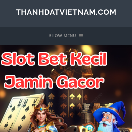
THANHDATVIETNAM.COM
SHOW MENU