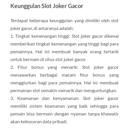
Keunggulan Slot Joker Gacor
Terdapat beberapa keunggulan yang dimiliki oleh slot
joker gacor, di antaranya adalah:
1. Tingkat kemenangan tinggi: Slot joker gacor dikenal
memberikan tingkat kemenangan yang tinggi bagi para
pemainnya. Hal ini membuat banyak orang tertarik
untuk bermain di situs slot joker gacor.
2. Fitur bonus yang menarik: Slot joker gacor
menawarkan berbagai macam fitur bonus yang
menggiurkan bagi para pemainnya. Hal ini membuat
permainan slot semakin menarik dan menguntungkan.
3. Keamanan dan kenyamanan: Slot joker gacor
memiliki sistem keamanan yang baik sehingga para
pemain bisa bermain dengan nyaman tanpa khawatir
akan kebocoran data pribadi.