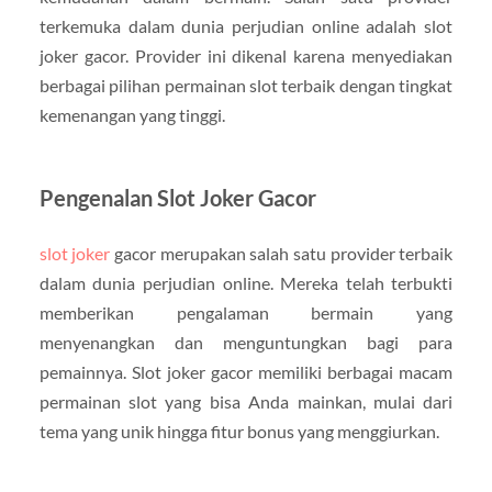
terkemuka dalam dunia perjudian online adalah slot
joker gacor. Provider ini dikenal karena menyediakan
berbagai pilihan permainan slot terbaik dengan tingkat
kemenangan yang tinggi.
Pengenalan Slot Joker Gacor
slot joker
gacor merupakan salah satu provider terbaik
dalam dunia perjudian online. Mereka telah terbukti
memberikan pengalaman bermain yang
menyenangkan dan menguntungkan bagi para
pemainnya. Slot joker gacor memiliki berbagai macam
permainan slot yang bisa Anda mainkan, mulai dari
tema yang unik hingga fitur bonus yang menggiurkan.