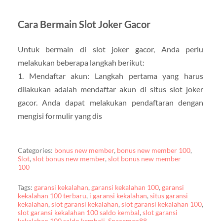
Cara Bermain Slot Joker Gacor
Untuk bermain di slot joker gacor, Anda perlu
melakukan beberapa langkah berikut:
1. Mendaftar akun: Langkah pertama yang harus
dilakukan adalah mendaftar akun di situs slot joker
gacor. Anda dapat melakukan pendaftaran dengan
mengisi formulir yang dis
Categories:
bonus new member
,
bonus new member 100
,
Slot
,
slot bonus new member
,
slot bonus new member
100
Tags:
garansi kekalahan
,
garansi kekalahan 100
,
garansi
kekalahan 100 terbaru
,
i garansi kekalahan
,
situs garansi
kekalahan
,
slot garansi kekalahan
,
slot garansi kekalahan 100
,
slot garansi kekalahan 100 saldo kembal
,
slot garansi
kekalahan 100 saldo kembali
,
Spaceman88