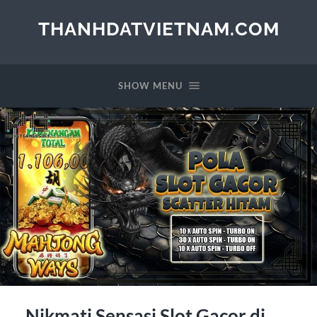
THANHDATVIETNAM.COM
SHOW MENU
Nikmati Sensasi Slot Gacor di