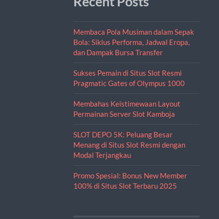
Recent Posts
Membaca Pola Musiman dalam Sepak
Bola: Siklus Performa, Jadwal Eropa,
dan Dampak Bursa Transfer
Sukses Pemain di Situs Slot Resmi
Pragmatic Gates of Olympus 1000
Membahas Keistimewaan Layout
Permainan Server Slot Kamboja
SLOT DEPO 5K: Peluang Besar
Menang di Situs Slot Resmi dengan
Modal Terjangkau
Promo Spesial: Bonus New Member
100% di Situs Slot Terbaru 2025