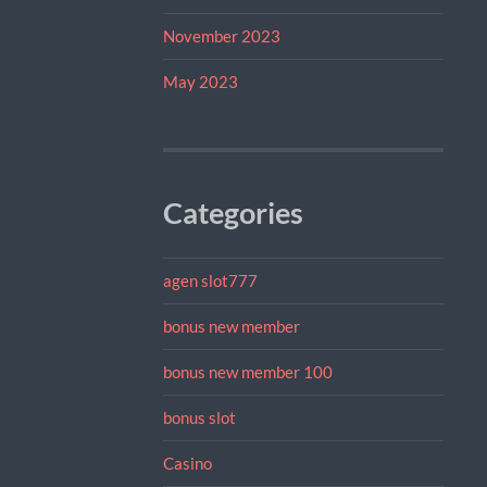
November 2023
May 2023
Categories
agen slot777
bonus new member
bonus new member 100
bonus slot
Casino