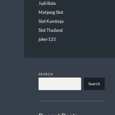
Judi Bola
Mahjong Slot
Slot Kamboja
Slot Thailand
joker123
SEARCH
Search