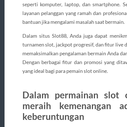
seperti komputer, laptop, dan smartphone. Se
layanan pelanggan yang ramah dan profesiona
bantuan jika mengalami masalah saat bermain.
Dalam situs Slot88, Anda juga dapat menikma
turnamen slot, jackpot progresif, dan fitur live 
memaksimalkan pengalaman bermain Anda dan
Dengan berbagai fitur dan promosi yang dita
yang ideal bagi para pemain slot online.
Dalam permainan slot o
meraih kemenangan ad
keberuntungan