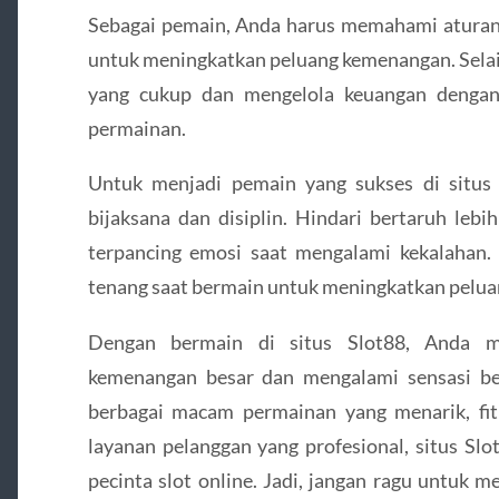
Sebagai pemain, Anda harus memahami aturan 
untuk meningkatkan peluang kemenangan. Selain
yang cukup dan mengelola keuangan dengan
permainan.
Untuk menjadi pemain yang sukses di situs
bijaksana dan disiplin. Hindari bertaruh le
terpancing emosi saat mengalami kekalahan. 
tenang saat bermain untuk meningkatkan pelu
Dengan bermain di situs Slot88, Anda m
kemenangan besar dan mengalami sensasi be
berbagai macam permainan yang menarik, fi
layanan pelanggan yang profesional, situs Slo
pecinta slot online. Jadi, jangan ragu untuk m