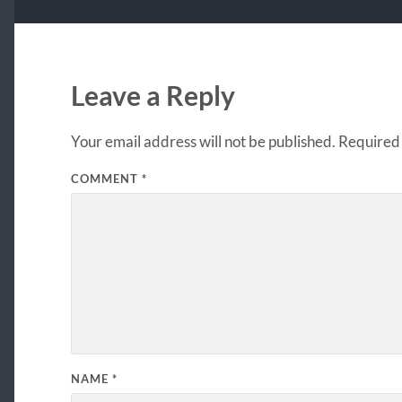
Leave a Reply
Your email address will not be published.
Required 
COMMENT
*
NAME
*