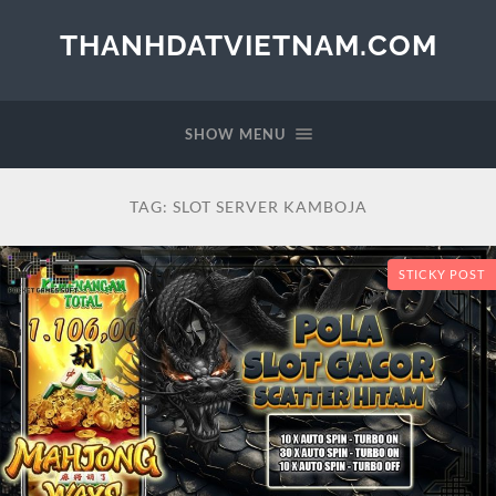
THANHDATVIETNAM.COM
SHOW MENU
TAG:
SLOT SERVER KAMBOJA
STICKY POST