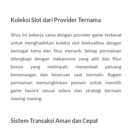
Koleksi Slot dari Provider Ternama
Situs ini bekerja sama dengan provider game terkenal
untuk menghadirkan koleksi slot berkualitas dengan
berbagai tema dan fitur menarik. Setiap permainan
dilengkapi dengan mekanisme yang adil dan fitur
bonus yang melimpah, menambah peluang
kemenangan dan keseruan saat bermain. Ragam
permainan memungkinkan pemain untuk memilih
game favorit sesuai selera dan strategi bermain
masing-masing.
Sistem Transaksi Aman dan Cepat