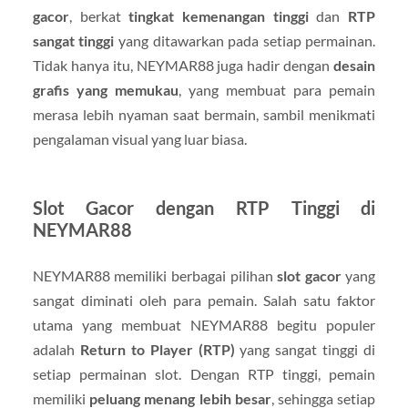
gacor
, berkat
tingkat kemenangan tinggi
dan
RTP
sangat tinggi
yang ditawarkan pada setiap permainan.
Tidak hanya itu, NEYMAR88 juga hadir dengan
desain
grafis yang memukau
, yang membuat para pemain
merasa lebih nyaman saat bermain, sambil menikmati
pengalaman visual yang luar biasa.
Slot Gacor dengan RTP Tinggi di
NEYMAR88
NEYMAR88 memiliki berbagai pilihan
slot gacor
yang
sangat diminati oleh para pemain. Salah satu faktor
utama yang membuat NEYMAR88 begitu populer
adalah
Return to Player (RTP)
yang sangat tinggi di
setiap permainan slot. Dengan RTP tinggi, pemain
memiliki
peluang menang lebih besar
, sehingga setiap