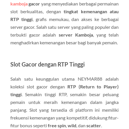
kamboja
gacor
yang menyediakan berbagai permainan
slot berkualitas, dengan
tingkat kemenangan atau
RTP tinggi
, grafis memukau, dan akses ke berbagai
server gacor. Salah satu server yang paling populer dan
terbukti gacor adalah
server Kamboja
, yang telah
menghadirkan kemenangan besar bagi banyak pemain.
Slot Gacor dengan RTP Tinggi
Salah satu keunggulan utama NEYMAR88 adalah
koleksi slot gacor dengan
RTP (Return to Player)
tinggi
. Semakin tinggi RTP, semakin besar peluang
pemain untuk meraih kemenangan dalam jangka
panjang. Slot yang tersedia di platform ini memiliki
frekuensi kemenangan yang kompetitif, didukung fitur-
fitur bonus seperti
free spin
,
wild
, dan
scatter
.