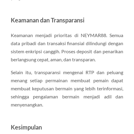
Keamanan dan Transparansi
Keamanan menjadi prioritas di NEYMAR88. Semua
data pribadi dan transaksi finansial dilindungi dengan
sistem enkripsi canggih. Proses deposit dan penarikan
berlangsung cepat, aman, dan transparan.
Selain itu, transparansi mengenai RTP dan peluang
menang setiap permainan membuat pemain dapat
membuat keputusan bermain yang lebih terinformasi,
sehingga pengalaman bermain menjadi adil dan
menyenangkan.
Kesimpulan