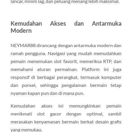
lancar, minim lag, dan peluang menang lebih maksimal.
Kemudahan Akses dan Antarmuka
Modern
NEYMAR88 dirancang dengan antarmuka modern dan
ramah pengguna. Navigasi yang mudah memudahkan
pemain menemukan slot favorit, memeriksa RTP, dan
memahami aturan permainan. Platform ini juga
responsif di berbagai perangkat, termasuk komputer
dan ponsel, sehingga pengalaman bermain tetap
nyaman kapan pun dan di mana pun.
Kemudahan akses ini memungkinkan pemain
menikmati slot gacor dengan optimal, sambil
merasakan kenyamanan bermain berkat desain grafis
yang memukau.