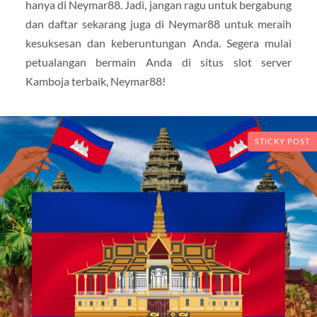
hanya di Neymar88. Jadi, jangan ragu untuk bergabung
dan daftar sekarang juga di Neymar88 untuk meraih
kesuksesan dan keberuntungan Anda. Segera mulai
petualangan bermain Anda di situs slot server
Kamboja terbaik, Neymar88!
STICKY POST