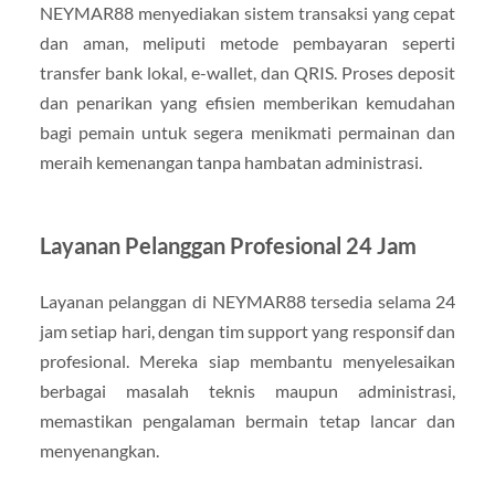
NEYMAR88 menyediakan sistem transaksi yang cepat
dan aman, meliputi metode pembayaran seperti
transfer bank lokal, e-wallet, dan QRIS. Proses deposit
dan penarikan yang efisien memberikan kemudahan
bagi pemain untuk segera menikmati permainan dan
meraih kemenangan tanpa hambatan administrasi.
Layanan Pelanggan Profesional 24 Jam
Layanan pelanggan di NEYMAR88 tersedia selama 24
jam setiap hari, dengan tim support yang responsif dan
profesional. Mereka siap membantu menyelesaikan
berbagai masalah teknis maupun administrasi,
memastikan pengalaman bermain tetap lancar dan
menyenangkan.