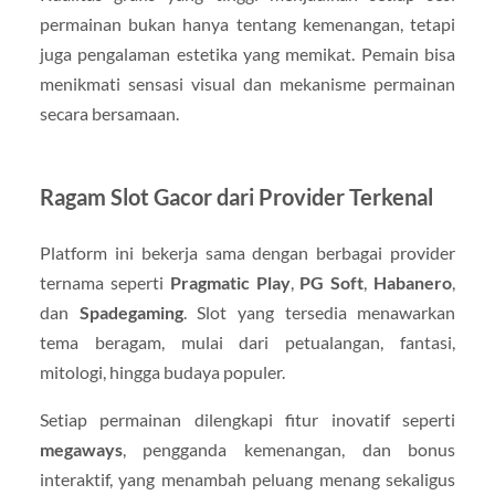
permainan bukan hanya tentang kemenangan, tetapi
juga pengalaman estetika yang memikat. Pemain bisa
menikmati sensasi visual dan mekanisme permainan
secara bersamaan.
Ragam Slot Gacor dari Provider Terkenal
Platform ini bekerja sama dengan berbagai provider
ternama seperti
Pragmatic Play
,
PG Soft
,
Habanero
,
dan
Spadegaming
. Slot yang tersedia menawarkan
tema beragam, mulai dari petualangan, fantasi,
mitologi, hingga budaya populer.
Setiap permainan dilengkapi fitur inovatif seperti
megaways
, pengganda kemenangan, dan bonus
interaktif, yang menambah peluang menang sekaligus