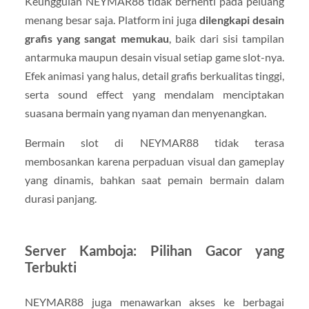
Keunggulan NEYMAR88 tidak berhenti pada peluang
menang besar saja. Platform ini juga
dilengkapi desain
grafis yang sangat memukau
, baik dari sisi tampilan
antarmuka maupun desain visual setiap game slot-nya.
Efek animasi yang halus, detail grafis berkualitas tinggi,
serta sound effect yang mendalam menciptakan
suasana bermain yang nyaman dan menyenangkan.
Bermain slot di NEYMAR88 tidak terasa
membosankan karena perpaduan visual dan gameplay
yang dinamis, bahkan saat pemain bermain dalam
durasi panjang.
Server Kamboja: Pilihan Gacor yang
Terbukti
NEYMAR88 juga menawarkan akses ke berbagai