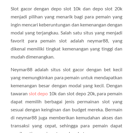
Slot gacor dengan depo slot 10k dan depo slot 20k
menjadi pilihan yang menarik bagi para pemain yang
ingin mencari keberuntungan dan kemenangan dengan
modal yang terjangkau. Salah satu situs yang menjadi
favorit para pemain slot adalah neymar88, yang
dikenal memiliki tingkat kemenangan yang tinggi dan
mudah dimenangkan.
Neymar88 adalah situs slot gacor dengan bet kecil
yang memungkinkan para pemain untuk mendapatkan
kemenangan besar dengan modal yang kecil. Dengan
tawaran
slot depo
10k dan slot depo 20k, para pemain
dapat memilih berbagai jenis permainan slot yang
sesuai dengan keinginan dan budget mereka. Bermain
di neymar88 juga memberikan kemudahan akses dan
transaksi yang cepat, sehingga para pemain dapat