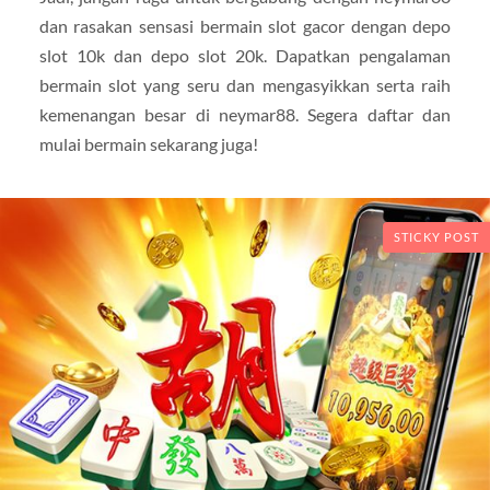
dan rasakan sensasi bermain slot gacor dengan depo
slot 10k dan depo slot 20k. Dapatkan pengalaman
bermain slot yang seru dan mengasyikkan serta raih
kemenangan besar di neymar88. Segera daftar dan
mulai bermain sekarang juga!
STICKY POST