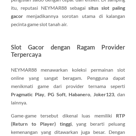
itu, reputasi NEYMAR88 sebagai
situs slot paling
gacor
menjadikannya sorotan utama di kalangan
pecinta game slot tanah air.
Slot Gacor dengan Ragam Provider
Terpercaya
NEYMAR88 menawarkan koleksi permainan slot
online yang sangat beragam. Pengguna dapat
menikmati game dari provider ternama seperti
Pragmatic Play
,
PG Soft
,
Habanero
,
Joker123
, dan
lainnya.
Game-game tersebut dikenal luas memiliki
RTP
(Return to Player) tinggi
, yang berarti peluang
kemenangan yang ditawarkan juga besar. Dengan