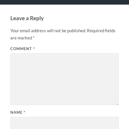
Leave a Reply
Your email address will not be published.
Required fields
are marked
*
COMMENT
*
NAME
*