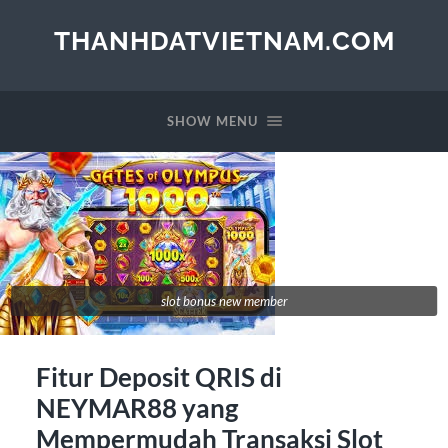
THANHDATVIETNAM.COM
SHOW MENU
slot bonus new member
Fitur Deposit QRIS di
NEYMAR88 yang
Mempermudah Transaksi Slot