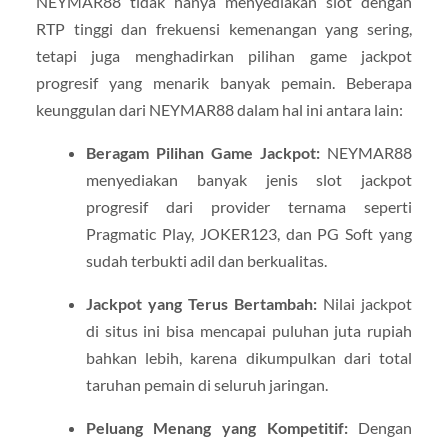
NEYMAR88 tidak hanya menyediakan slot dengan
RTP tinggi dan frekuensi kemenangan yang sering,
tetapi juga menghadirkan pilihan game jackpot
progresif yang menarik banyak pemain. Beberapa
keunggulan dari NEYMAR88 dalam hal ini antara lain:
Beragam Pilihan Game Jackpot:
NEYMAR88
menyediakan banyak jenis slot jackpot
progresif dari provider ternama seperti
Pragmatic Play, JOKER123, dan PG Soft yang
sudah terbukti adil dan berkualitas.
Jackpot yang Terus Bertambah:
Nilai jackpot
di situs ini bisa mencapai puluhan juta rupiah
bahkan lebih, karena dikumpulkan dari total
taruhan pemain di seluruh jaringan.
Peluang Menang yang Kompetitif:
Dengan