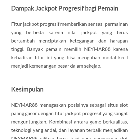
Dampak Jackpot Progresif bagi Pemain
Fitur jackpot progresif memberikan sensasi permainan
yang berbeda karena nilai jackpot yang terus
bertambah menciptakan ketegangan dan harapan
tinggi. Banyak pemain memilih NEYMAR88 karena
kehadiran fitur ini yang bisa mengubah modal kecil
menjadi kemenangan besar dalam sekejap.
Kesimpulan
NEYMAR88 menegaskan posisinya sebagai situs slot
paling gacor dengan fitur jackpot progresif yang sangat
menguntungkan. Kombinasi antara game berkualitas,
teknologi yang andal, dan layanan terbaik menjadikan
NEYMAR88 pilihan tepat bagi para penggemar slot