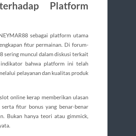
erhadap Platform
n NEYMAR88 sebagai platform utama
engkapan fitur permainan. Di forum-
sering muncul dalam diskusi terkait
 indikator bahwa platform ini telah
elalui pelayanan dan kualitas produk
slot online kerap memberikan ulasan
serta fitur bonus yang benar-benar
n. Bukan hanya teori atau gimmick,
yata.