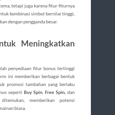
ema, tetapi juga karena fitur-fiturnya
uk kombinasi simbol bernilai tinggi,
sikan dengan pengganda besar.
untuk Meningkatkan
h penyediaan fitur bonus tertinggi
form ini memberikan berbagai bentuk
uk promosi tambahan yang berlaku
nus seperti
Buy Spin
,
Free Spin
, dan
 ditemukan, memberikan potensi
mainan biasa.