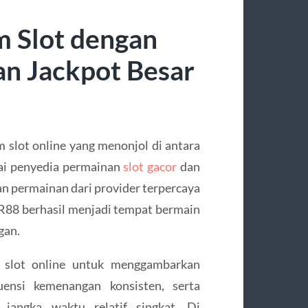
 Slot dengan
an Jackpot Besar
 slot online yang menonjol di antara
gai penyedia permainan
slot gacor
dan
n permainan dari provider terpercaya
R88 berhasil menjadi tempat bermain
gan.
ia slot online untuk menggambarkan
uensi kemenangan konsisten, serta
angka waktu relatif singkat. Di