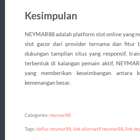
Kesimpulan
NEYMAR88 adalah platform slot online yang m
slot gacor dari provider ternama dan fitur 
dukungan tampilan situs yang responsif, tran
terbentuk di kalangan pemain aktif, NEYMAR8
yang memberikan keseimbangan antara 
kemenangan besar.
Categories:
neymar88
Tags:
daftar neymar88
,
link alternatif neymar88
,
link n