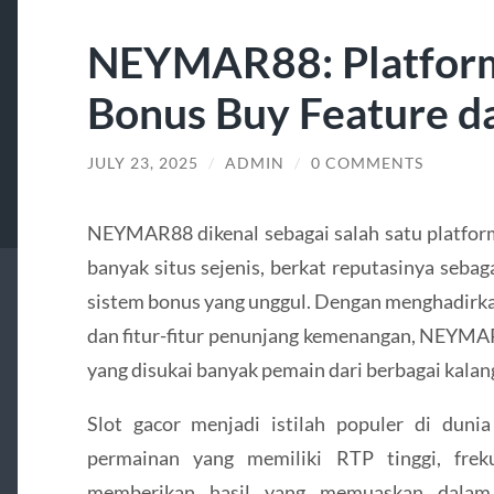
NEYMAR88: Platform
Bonus Buy Feature d
JULY 23, 2025
/
ADMIN
/
0 COMMENTS
NEYMAR88 dikenal sebagai salah satu platform
banyak situs sejenis, berkat reputasinya seba
sistem bonus yang unggul. Dengan menghadirka
dan fitur-fitur penunjang kemenangan, NEYMA
yang disukai banyak pemain dari berbagai kalan
Slot gacor menjadi istilah populer di dun
permainan yang memiliki RTP tinggi, frek
memberikan hasil yang memuaskan dalam j