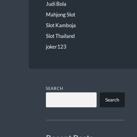
Judi Bola
Mahjong Slot
Slot Kamboja
Slot Thailand
joker123
SEARCH
Search