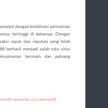
enonjol dengan kombinasi permainan
bonus tertinggi di kelasnya. Dengan
saksi cepat, dan reputasi yang telah
8 berhasil menjadi salah satu situs
kenyamanan bermain dan peluang
eymar88
,
neymar88
,
situs Neymar88