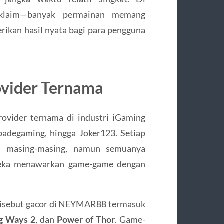
 klaim—banyak permainan memang
kan hasil nyata bagi para pengguna
rovider Ternama
vider ternama di industri iGaming
padegaming, hingga Joker123. Setiap
an masing-masing, namun semuanya
ereka menawarkan game-game dengan
 disebut gacor di NEYMAR88 termasuk
g Ways 2
, dan
Power of Thor
. Game-