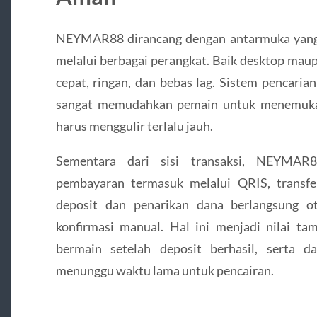
NEYMAR88 dirancang dengan antarmuka yang be
melalui berbagai perangkat. Baik desktop mau
cepat, ringan, dan bebas lag. Sistem pencarian
sangat memudahkan pemain untuk menemukan
harus menggulir terlalu jauh.
Sementara dari sisi transaksi, NEYMAR
pembayaran termasuk melalui QRIS, transfe
deposit dan penarikan dana berlangsung ot
konfirmasi manual. Hal ini menjadi nilai t
bermain setelah deposit berhasil, serta 
menunggu waktu lama untuk pencairan.