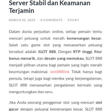
Server Stabil dan Keamanan
Terjamin
MARCH 20, 2025
/
0 COMMENTS
/
STICKY
Dalam dunia perjudian online, setiap pemain tentu
mencari peluang untuk meraih
kemenangan besar
.
Salah satu game slot yang menawarkan peluang
tersebut adalah
SLOT 888
. Dengan
RTP tinggi
,
fitur
bonus menarik
, dan
desain yang memukau
, SLOT 888
menjadi pilihan utama bagi pemain yang ingin meraih
keuntungan maksimal.
slot888link
Tidak hanya bagi
pemula, tetapi juga bagi mereka yang berpengalaman,
SLOT 888 menawarkan pengalaman bermain yang
menguntungkan dan seru.
Jika Anda seorang penggemar slot yang mencari
slot
gacor
dengan peluang kemenangan besar, SLOT 888