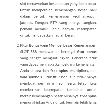
slot menawarkan kesempatan yang lebih besar
untuk memperoleh kemenangan besar, baik
dalam bentuk kemenangan kecil maupun
jackpot. Dengan RTP yang menguntungkan,
pemain memiliki lebih banyak kesempatan
untuk mendapatkan hadiah besar.
Fitur Bonus yang Memperbesar Kemenangan
SLOT 888 menawarkan berbagai
fitur bonus
yang sangat menguntungkan. Beberapa fitur
yang dapat meningkatkan peluang kemenangan
Anda antara lain
free spins
,
multipliers
, dan
wild symbols
. Fitur-fitur bonus ini tidak hanya
membuat permainan lebih seru, tetapi juga
memberikan kesempatan tambahan untuk
meraih kemenangan besar. Misalnya,
free spins
memungkinkan Anda untuk bermain lebih lama