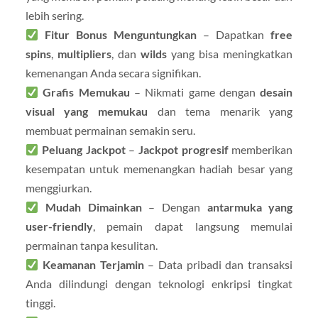
lebih sering.
Fitur Bonus Menguntungkan
– Dapatkan
free
spins
,
multipliers
, dan
wilds
yang bisa meningkatkan
kemenangan Anda secara signifikan.
Grafis Memukau
– Nikmati game dengan
desain
visual yang memukau
dan tema menarik yang
membuat permainan semakin seru.
Peluang Jackpot
–
Jackpot progresif
memberikan
kesempatan untuk memenangkan hadiah besar yang
menggiurkan.
Mudah Dimainkan
– Dengan
antarmuka yang
user-friendly
, pemain dapat langsung memulai
permainan tanpa kesulitan.
Keamanan Terjamin
– Data pribadi dan transaksi
Anda dilindungi dengan teknologi enkripsi tingkat
tinggi.