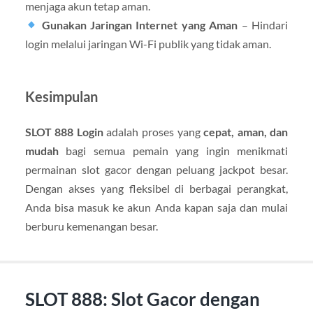
menjaga akun tetap aman.
Gunakan Jaringan Internet yang Aman
– Hindari
login melalui jaringan Wi-Fi publik yang tidak aman.
Kesimpulan
SLOT 888 Login
adalah proses yang
cepat, aman, dan
mudah
bagi semua pemain yang ingin menikmati
permainan slot gacor dengan peluang jackpot besar.
Dengan akses yang fleksibel di berbagai perangkat,
Anda bisa masuk ke akun Anda kapan saja dan mulai
berburu kemenangan besar.
SLOT 888: Slot Gacor dengan