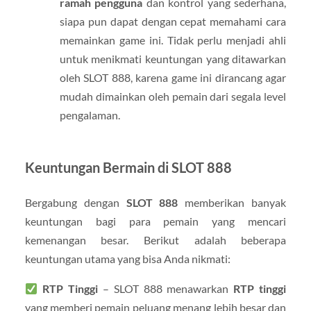
ramah pengguna
dan kontrol yang sederhana,
siapa pun dapat dengan cepat memahami cara
memainkan game ini. Tidak perlu menjadi ahli
untuk menikmati keuntungan yang ditawarkan
oleh SLOT 888, karena game ini dirancang agar
mudah dimainkan oleh pemain dari segala level
pengalaman.
Keuntungan Bermain di SLOT 888
Bergabung dengan
SLOT 888
memberikan banyak
keuntungan bagi para pemain yang mencari
kemenangan besar. Berikut adalah beberapa
keuntungan utama yang bisa Anda nikmati:
RTP Tinggi
– SLOT 888 menawarkan
RTP tinggi
yang memberi pemain peluang menang lebih besar dan