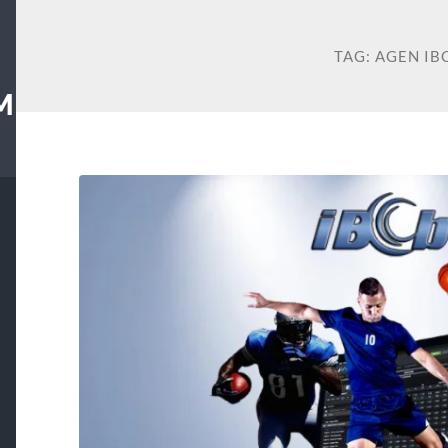
TAG:
AGEN IB
M.COM