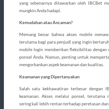
yang sebenarnya ditawarkan oleh IBCBet mob
mungkin Anda hadapi.
Kemudahan atau Ancaman?
Memang benar bahwa akses mobile menawar
terutama bagi para penjudi yang ingin bertaru
mobile login memberikan fleksibilitas denga
ponsel Anda. Namun, penting untuk mempert
mengorbankan aspek keamanan dan kualitas.
Keamanan yang Dipertanyakan
Salah satu kekhawatiran terbesar dengan I
keamanan. Akses melalui ponsel, terutama 
sering kali lebih rentan terhadap peretasan da