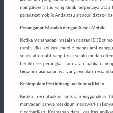
mengakses situs yang tidak terpercaya atau 
perangkat mobile Anda atau mencuri data priba
Penanganan Masalah dengan Akses Mobile
Ketika menghadapi masalah dengan IBCBet mobi
rumit. Jika aplikasi mobile mengalami gangg
solusi alternatif yang tidak selalu mudah di
beralih ke perangkat lain atau bahkan meng
terjamin keamanannya, yang semakin menambah 
Kesimpulan: Pertimbangkan Semua Risiko
Ketika memutuskan untuk menggunakan IBC
menyadari bahwa meskipun menawarkan kenyama
diperhatikan. Keamanan data, kualitas aplika