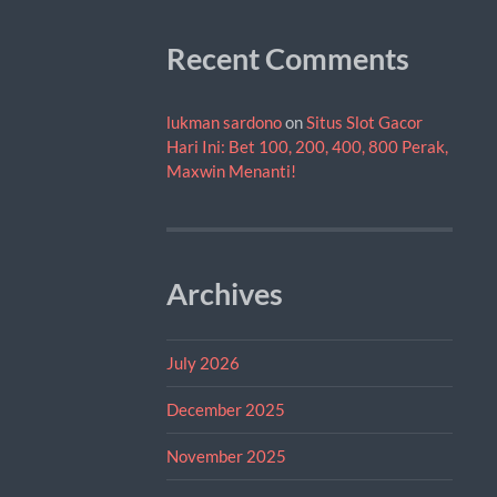
Recent Comments
lukman sardono
on
Situs Slot Gacor
Hari Ini: Bet 100, 200, 400, 800 Perak,
Maxwin Menanti!
Archives
July 2026
December 2025
November 2025