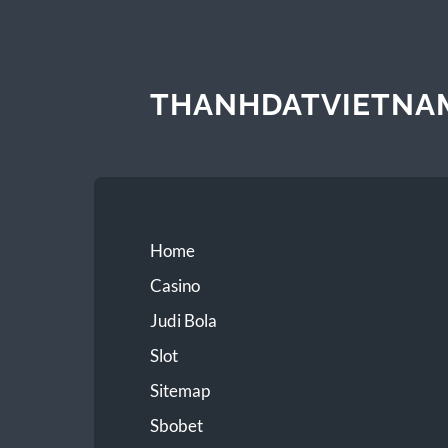
THANHDATVIETNA
Home
Casino
Judi Bola
Slot
Sitemap
Sbobet