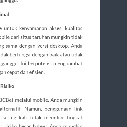
gganggu.
imal
 untuk kenyamanan akses, kualitas
mobile dari situs taruhan mungkin tidak
yang sama dengan versi desktop. Anda
ak berfungsi dengan baik atau tidak
engganggu. Ini berpotensi menghambat
 cepat dan efisien.
Risiko
BCBet melalui mobile, Anda mungkin
lternatif. Namun, penggunaan link
f sering kali tidak memiliki tingkat
a risiko besar bahwa Anda mungkin