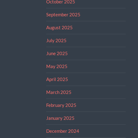
October 2025
September 2025
August 2025
July 2025
June 2025
May 2025
April 2025
March 2025
February 2025
January 2025
December 2024