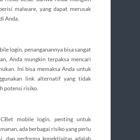
berisi malware, yang dapat merusak
di Anda.
le login, penanganannya bisa sangat
uan, Anda mungkin terpaksa mencari
temukan. Ini bisa memaksa Anda untuk
gunakan link alternatif yang tidak
potensi risiko.
Bet mobile login, penting untuk
nan, ada berbagai risiko yang perlu
si, dan performa konektivitas adalah