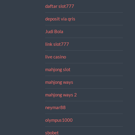
daftar slot777
deposit via qris
Judi Bola
link slot777
live casino
mahjong slot
mahjong ways
mahjong ways 2
neymar88
olympus1000
sbobet