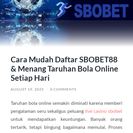
Cara Mudah Daftar SBOBET88
& Menang Taruhan Bola Online
Setiap Hari
AUGUST 19, 2025
/
0 COMMENTS
Taruhan bola online semakin diminati karena memberi
pengalaman seru sekaligus peluang
live casino sbobet
untuk mendapatkan keuntungan. Banyak orang
tertarik, tetapi bingung bagaimana memulai. Proses