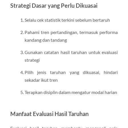
Strategi Dasar yang Perlu Dikuasai
Selalu cek statistik terkini sebelum bertaruh
Pahami tren pertandingan, termasuk performa
kandang dan tandang
Gunakan catatan hasil taruhan untuk evaluasi
strategi
Pilih jenis taruhan yang dikuasai, hindari
sekadar ikut tren
Terapkan disiplin dalam mengatur modal harian
Manfaat Evaluasi Hasil Taruhan