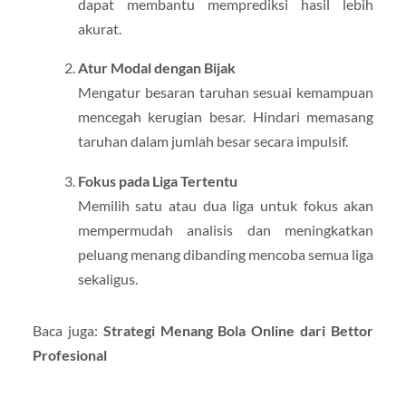
dapat membantu memprediksi hasil lebih
akurat.
Atur Modal dengan Bijak
Mengatur besaran taruhan sesuai kemampuan
mencegah kerugian besar. Hindari memasang
taruhan dalam jumlah besar secara impulsif.
Fokus pada Liga Tertentu
Memilih satu atau dua liga untuk fokus akan
mempermudah analisis dan meningkatkan
peluang menang dibanding mencoba semua liga
sekaligus.
Baca juga:
Strategi Menang Bola Online dari Bettor
Profesional