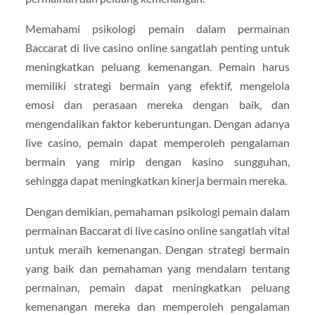
Memahami psikologi pemain dalam permainan
Baccarat di live casino online sangatlah penting untuk
meningkatkan peluang kemenangan. Pemain harus
memiliki strategi bermain yang efektif, mengelola
emosi dan perasaan mereka dengan baik, dan
mengendalikan faktor keberuntungan. Dengan adanya
live casino, pemain dapat memperoleh pengalaman
bermain yang mirip dengan kasino sungguhan,
sehingga dapat meningkatkan kinerja bermain mereka.
Dengan demikian, pemahaman psikologi pemain dalam
permainan Baccarat di live casino online sangatlah vital
untuk meraih kemenangan. Dengan strategi bermain
yang baik dan pemahaman yang mendalam tentang
permainan, pemain dapat meningkatkan peluang
kemenangan mereka dan memperoleh pengalaman