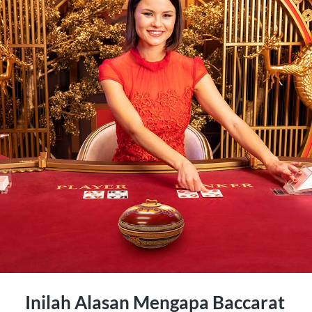
Inilah Alasan Mengapa Baccarat