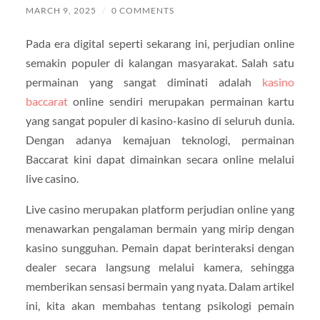
MARCH 9, 2025
/
0 COMMENTS
Pada era digital seperti sekarang ini, perjudian online
semakin populer di kalangan masyarakat. Salah satu
permainan yang sangat diminati adalah
kasino
baccarat
online sendiri merupakan permainan kartu
yang sangat populer di kasino-kasino di seluruh dunia.
Dengan adanya kemajuan teknologi, permainan
Baccarat kini dapat dimainkan secara online melalui
live casino.
Live casino merupakan platform perjudian online yang
menawarkan pengalaman bermain yang mirip dengan
kasino sungguhan. Pemain dapat berinteraksi dengan
dealer secara langsung melalui kamera, sehingga
memberikan sensasi bermain yang nyata. Dalam artikel
ini, kita akan membahas tentang psikologi pemain