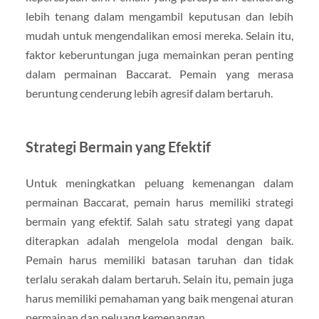
lebih tenang dalam mengambil keputusan dan lebih
mudah untuk mengendalikan emosi mereka. Selain itu,
faktor keberuntungan juga memainkan peran penting
dalam permainan Baccarat. Pemain yang merasa
beruntung cenderung lebih agresif dalam bertaruh.
Strategi Bermain yang Efektif
Untuk meningkatkan peluang kemenangan dalam
permainan Baccarat, pemain harus memiliki strategi
bermain yang efektif. Salah satu strategi yang dapat
diterapkan adalah mengelola modal dengan baik.
Pemain harus memiliki batasan taruhan dan tidak
terlalu serakah dalam bertaruh. Selain itu, pemain juga
harus memiliki pemahaman yang baik mengenai aturan
permainan dan peluang kemenangan.