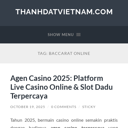
THANHDATVIETNAM.COM
SHOW MENU
TAG:
BACCARAT ONLINE
Agen Casino 2025: Platform
Live Casino Online & Slot Dadu
Terpercaya
OCTOBER 19, 2025
/
0 COMMENTS
/
STICKY
Tahun 2025, bermain casino online semakin praktis
dengan hadirnya
agen casino terpercaya
yang