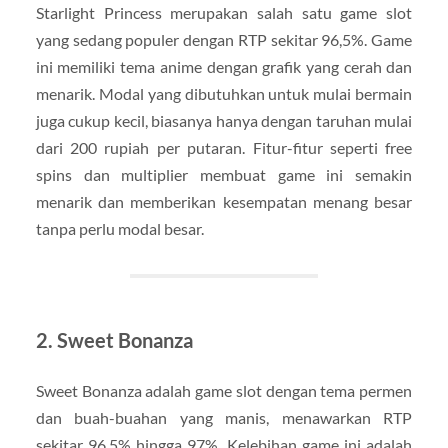
Starlight Princess merupakan salah satu game slot
yang sedang populer dengan RTP sekitar 96,5%. Game
ini memiliki tema anime dengan grafik yang cerah dan
menarik. Modal yang dibutuhkan untuk mulai bermain
juga cukup kecil, biasanya hanya dengan taruhan mulai
dari 200 rupiah per putaran. Fitur-fitur seperti free
spins dan multiplier membuat game ini semakin
menarik dan memberikan kesempatan menang besar
tanpa perlu modal besar.
2. Sweet Bonanza
Sweet Bonanza adalah game slot dengan tema permen
dan buah-buahan yang manis, menawarkan RTP
sekitar 96,5% hingga 97%. Kelebihan game ini adalah