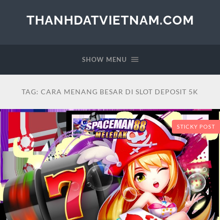
THANHDATVIETNAM.COM
SHOW MENU
TAG:
CARA MENANG BESAR DI SLOT DEPOSIT 5K
STICKY POST