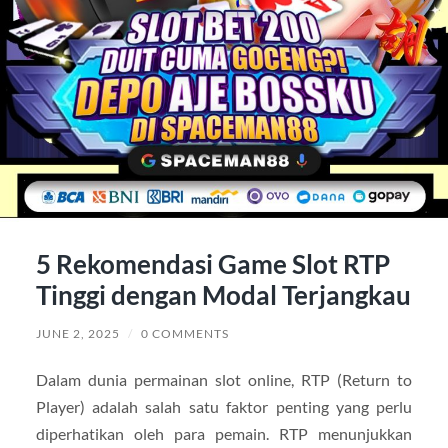
5 Rekomendasi Game Slot RTP
Tinggi dengan Modal Terjangkau
JUNE 2, 2025
/
0 COMMENTS
Dalam dunia permainan slot online, RTP (Return to
Player) adalah salah satu faktor penting yang perlu
diperhatikan oleh para pemain. RTP menunjukkan