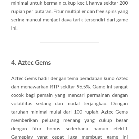
minimal untuk bermain cukup kecil, hanya sekitar 200
rupiah per putaran. Fitur multiplier dan free spins yang
sering muncul menjadi daya tarik tersendiri dari game
ini.
4. Aztec Gems
Aztec Gems hadir dengan tema peradaban kuno Aztec
dan menawarkan RTP sekitar 96,5%. Game ini sangat
cocok bagi pemain yang mencari permainan dengan
volatilitas sedang dan modal terjangkau. Dengan
taruhan minimal mulai dari 100 rupiah, Aztec Gems
memberikan peluang menang yang cukup besar
dengan fitur bonus sederhana namun efektif.
Gameplay yang cepat juga membuat game ini