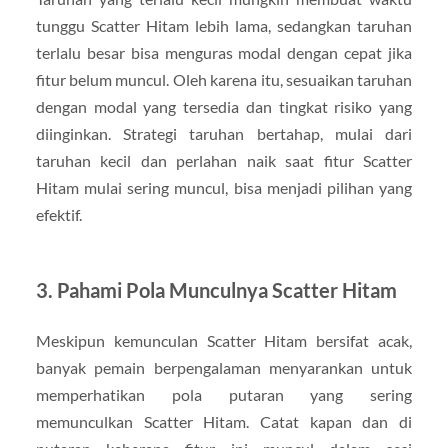
tunggu Scatter Hitam lebih lama, sedangkan taruhan
terlalu besar bisa menguras modal dengan cepat jika
fitur belum muncul. Oleh karena itu, sesuaikan taruhan
dengan modal yang tersedia dan tingkat risiko yang
diinginkan. Strategi taruhan bertahap, mulai dari
taruhan kecil dan perlahan naik saat fitur Scatter
Hitam mulai sering muncul, bisa menjadi pilihan yang
efektif.
3. Pahami Pola Munculnya Scatter Hitam
Meskipun kemunculan Scatter Hitam bersifat acak,
banyak pemain berpengalaman menyarankan untuk
memperhatikan pola putaran yang sering
memunculkan Scatter Hitam. Catat kapan dan di