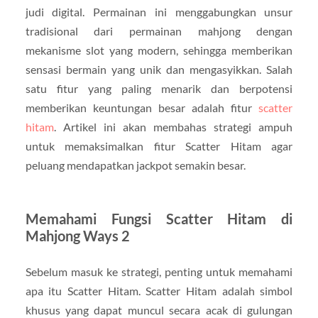
judi digital. Permainan ini menggabungkan unsur
tradisional dari permainan mahjong dengan
mekanisme slot yang modern, sehingga memberikan
sensasi bermain yang unik dan mengasyikkan. Salah
satu fitur yang paling menarik dan berpotensi
memberikan keuntungan besar adalah fitur
scatter
hitam
. Artikel ini akan membahas strategi ampuh
untuk memaksimalkan fitur Scatter Hitam agar
peluang mendapatkan jackpot semakin besar.
Memahami Fungsi Scatter Hitam di
Mahjong Ways 2
Sebelum masuk ke strategi, penting untuk memahami
apa itu Scatter Hitam. Scatter Hitam adalah simbol
khusus yang dapat muncul secara acak di gulungan