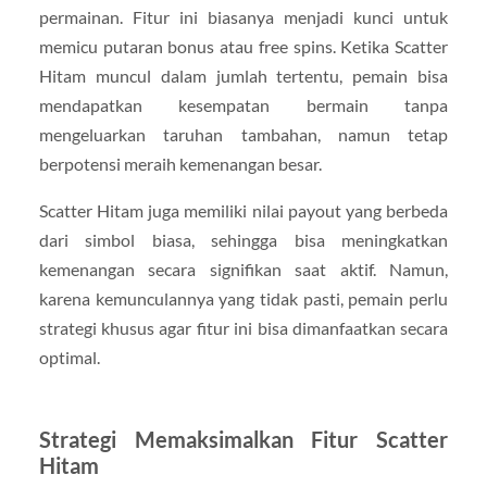
permainan. Fitur ini biasanya menjadi kunci untuk
memicu putaran bonus atau free spins. Ketika Scatter
Hitam muncul dalam jumlah tertentu, pemain bisa
mendapatkan kesempatan bermain tanpa
mengeluarkan taruhan tambahan, namun tetap
berpotensi meraih kemenangan besar.
Scatter Hitam juga memiliki nilai payout yang berbeda
dari simbol biasa, sehingga bisa meningkatkan
kemenangan secara signifikan saat aktif. Namun,
karena kemunculannya yang tidak pasti, pemain perlu
strategi khusus agar fitur ini bisa dimanfaatkan secara
optimal.
Strategi Memaksimalkan Fitur Scatter
Hitam