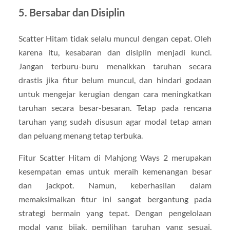
5. Bersabar dan Disiplin
Scatter Hitam tidak selalu muncul dengan cepat. Oleh
karena itu, kesabaran dan disiplin menjadi kunci.
Jangan terburu-buru menaikkan taruhan secara
drastis jika fitur belum muncul, dan hindari godaan
untuk mengejar kerugian dengan cara meningkatkan
taruhan secara besar-besaran. Tetap pada rencana
taruhan yang sudah disusun agar modal tetap aman
dan peluang menang tetap terbuka.
Fitur Scatter Hitam di Mahjong Ways 2 merupakan
kesempatan emas untuk meraih kemenangan besar
dan jackpot. Namun, keberhasilan dalam
memaksimalkan fitur ini sangat bergantung pada
strategi bermain yang tepat. Dengan pengelolaan
modal yang bijak, pemilihan taruhan yang sesuai,