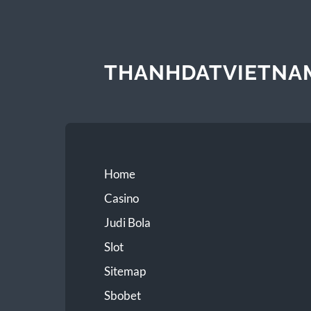
THANHDATVIETNA
Home
Casino
Judi Bola
Slot
Sitemap
Sbobet