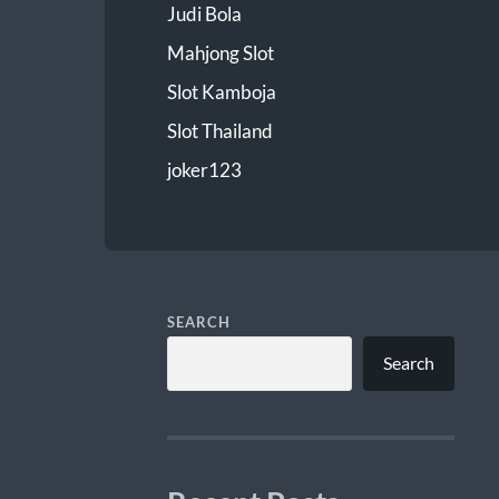
Judi Bola
Mahjong Slot
Slot Kamboja
Slot Thailand
joker123
SEARCH
Search