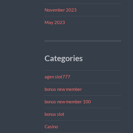
November 2023
May 2023
Categories
agen slot777
bonus new member
bonus new member 100
bonus slot
Casino