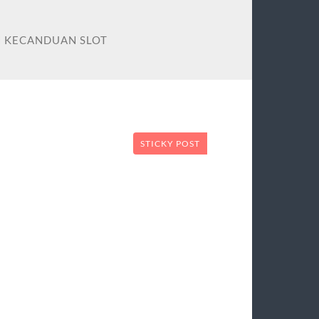
 KECANDUAN SLOT
STICKY POST