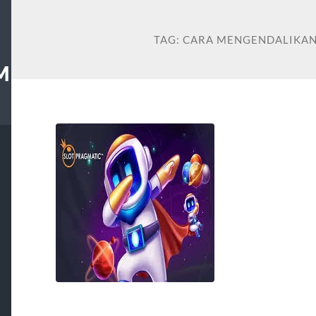
TAG:
CARA MENGENDALIKAN
M.COM