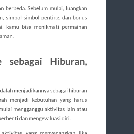
ran berbeda. Sebelum mulai, luangkan
n, simbol-simbol penting, dan bonus
ni, kamu bisa menikmati permainan
haman.
e sebagai Hiburan,
adalah menjadikannya sebagai hiburan
bah menjadi kebutuhan yang harus
 mulai mengganggu aktivitas lain atau
erhenti dan mengevaluasi diri.
aktivitas yang menyenangkan jika