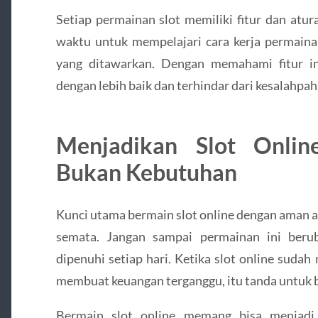
Setiap permainan slot memiliki fitur dan atu
waktu untuk mempelajari cara kerja permaina
yang ditawarkan. Dengan memahami fitur i
dengan lebih baik dan terhindar dari kesalahpa
Menjadikan Slot Onlin
Bukan Kebutuhan
Kunci utama bermain slot online dengan aman 
semata. Jangan sampai permainan ini beru
dipenuhi setiap hari. Ketika slot online sudah
membuat keuangan terganggu, itu tanda untuk b
Bermain slot online memang bisa menjadi 