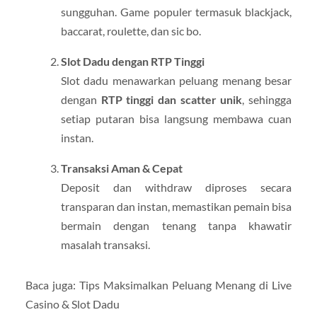
sungguhan. Game populer termasuk blackjack,
baccarat, roulette, dan sic bo.
Slot Dadu dengan RTP Tinggi
Slot dadu menawarkan peluang menang besar
dengan
RTP tinggi dan scatter unik
, sehingga
setiap putaran bisa langsung membawa cuan
instan.
Transaksi Aman & Cepat
Deposit dan withdraw diproses secara
transparan dan instan, memastikan pemain bisa
bermain dengan tenang tanpa khawatir
masalah transaksi.
Baca juga: Tips Maksimalkan Peluang Menang di Live
Casino & Slot Dadu