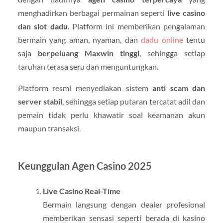
menghadirkan berbagai permainan seperti
live casino
dan slot dadu
. Platform ini memberikan pengalaman
bermain yang aman, nyaman, dan
dadu online
tentu
saja
berpeluang Maxwin tinggi
, sehingga setiap
taruhan terasa seru dan menguntungkan.
Platform resmi menyediakan sistem
anti scam dan
server stabil
, sehingga setiap putaran tercatat adil dan
pemain tidak perlu khawatir soal keamanan akun
maupun transaksi.
Keunggulan Agen Casino 2025
Live Casino Real-Time
Bermain langsung dengan dealer profesional
memberikan sensasi seperti berada di kasino