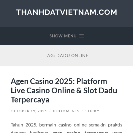
THANHDATVIETNAM.COM
SHOW MENU
TAG:
DADU ONLINE
Agen Casino 2025: Platform
Live Casino Online & Slot Dadu
Terpercaya
OCTOBER 19, 2025
/
0 COMMENTS
/
STICKY
Tahun 2025, bermain casino online semakin praktis
dengan hadirnya
agen casino terpercaya
yang