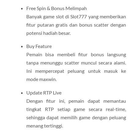
Free Spin & Bonus Melimpah
Banyak game slot di Slot777 yang memberikan
fitur putaran gratis dan bonus scatter dengan
potensi hadiah besar.
Buy Feature
Pemain bisa membeli fitur bonus langsung
tanpa menunggu scatter muncul secara alami.
Ini mempercepat peluang untuk masuk ke
mode maxwin.
Update RTP Live
Dengan fitur ini, pemain dapat memantau
tingkat RTP setiap game secara real-time,
sehingga dapat memilih game dengan peluang
menang tertinggi.