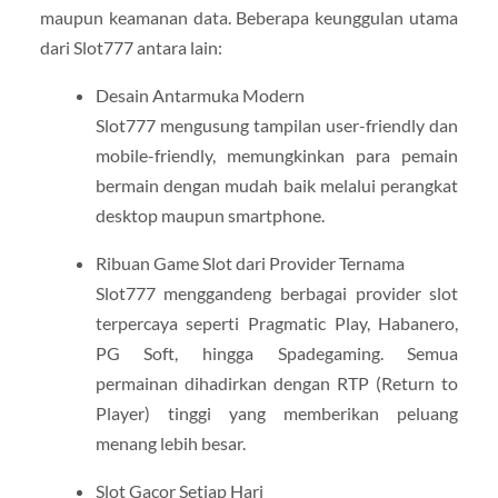
maupun keamanan data. Beberapa keunggulan utama
dari Slot777 antara lain:
Desain Antarmuka Modern
Slot777 mengusung tampilan user-friendly dan
mobile-friendly, memungkinkan para pemain
bermain dengan mudah baik melalui perangkat
desktop maupun smartphone.
Ribuan Game Slot dari Provider Ternama
Slot777 menggandeng berbagai provider slot
terpercaya seperti Pragmatic Play, Habanero,
PG Soft, hingga Spadegaming. Semua
permainan dihadirkan dengan RTP (Return to
Player) tinggi yang memberikan peluang
menang lebih besar.
Slot Gacor Setiap Hari