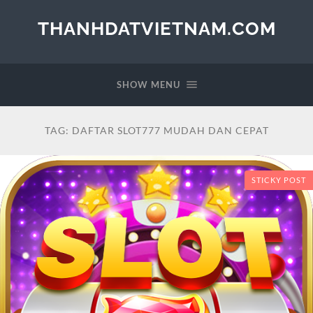
THANHDATVIETNAM.COM
SHOW MENU
TAG:
DAFTAR SLOT777 MUDAH DAN CEPAT
STICKY POST