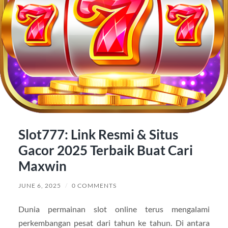
Slot777: Link Resmi & Situs
Gacor 2025 Terbaik Buat Cari
Maxwin
JUNE 6, 2025
/
0 COMMENTS
Dunia permainan slot online terus mengalami
perkembangan pesat dari tahun ke tahun. Di antara