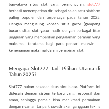
banyaknya situs slot yang bermunculan,
slot777
berhasil menempatkan diri sebagai salah satu platform
paling populer dan terpercaya pada tahun 2025.
Dengan mengusung konsep situs gacor (gampang
bocor), situs slot gacor hadir dengan berbagai fitur
unggulan yang memberikan pengalaman bermain yang
maksimal, terutama bagi para pencari maxwin —
kemenangan maksimal dalam permainan slot.
Mengapa Slot777 Jadi Pilihan Utama di
Tahun 2025?
Slot777 bukan sekadar situs slot biasa. Platform ini
didesain dengan sistem terbaru yang responsif dan
aman, sehingga pemain bisa menikmati permainan
dengan nyaman tanpa khawatir akan gangguan teknis