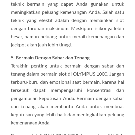
teknik bermain yang dapat Anda gunakan untuk
meningkatkan peluang kemenangan Anda. Salah satu
teknik yang efektif adalah dengan memainkan slot
dengan taruhan maksimum. Meskipun risikonya lebih
besar, namun peluang untuk meraih kemenangan dan
jackpot akan jauh lebih tinggi.
5. Bermain Dengan Sabar dan Tenang
Terakhir, penting untuk bermain dengan sabar dan
tenang dalam bermain slot di OLYMPUS 1000. Jangan
terburu-buru dan emosional saat bermain, karena hal
tersebut dapat mempengaruhi konsentrasi dan
pengambilan keputusan Anda. Bermain dengan sabar
dan tenang akan membantu Anda untuk membuat
keputusan yang lebih baik dan meningkatkan peluang
kemenangan Anda.