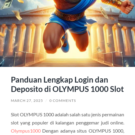
Panduan Lengkap Login dan
Deposito di OLYMPUS 1000 Slot
MARCH 27, 2025
/
0 COMMENTS
Slot OLYMPUS 1000 adalah salah satu jenis permainan
slot yang populer di kalangan penggemar judi online.
Olympus1000
Dengan adanya situs OLYMPUS 1000,