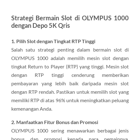
Strategi Bermain Slot di OLYMPUS 1000
dengan Depo 5K Qris
1. Pilih Slot dengan Tingkat RTP Tinggi
Salah satu strategi penting dalam bermain slot di
OLYMPUS 1000 adalah memilih mesin slot dengan
tingkat Return to Player (RTP) yang tinggi. Mesin slot
dengan RTP tinggi cenderung memberikan
pembayaran yang lebih baik daripada mesin slot
dengan RTP rendah. Pastikan untuk memilih slot yang
memiliki RTP di atas 96% untuk meningkatkan peluang
kemenangan Anda.
2. Manfaatkan Fitur Bonus dan Promosi
OLYMPUS 1000 sering menawarkan berbagai jenis
bonus dan promosi kepada para pemainnya.