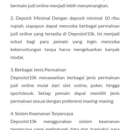
bermain judi online menjadi lebih menyenangkan.
2. Deposit Minimal Dengan deposit minimal 10 ribu
rupiah, siapapun dapat mencoba berbagai permainan
judi online yang tersedia di Deposlot10k. Ini menjadi
solusi bagi para pemain yang ingin mencoba
keberuntungan tanpa harus mengeluarkan banyak
modal.
3. Berbagai Jenis Permainan
Deposlot10k menawarkan berbagai jenis permainan
judi online mulai dari slot online, poker, hingga
sportsbook. Setiap pemain dapat memilih jenis
permainan sesuai dengan preferensi masing-masing.
4. Sistem Keamanan Terpercaya
Deposlot10k menggunakan sistem keamanan
terpercaya yang melindungi data dan transaksi para