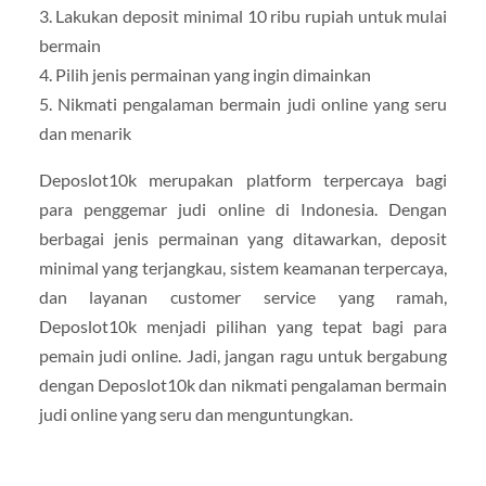
3. Lakukan deposit minimal 10 ribu rupiah untuk mulai
bermain
4. Pilih jenis permainan yang ingin dimainkan
5. Nikmati pengalaman bermain judi online yang seru
dan menarik
Deposlot10k merupakan platform terpercaya bagi
para penggemar judi online di Indonesia. Dengan
berbagai jenis permainan yang ditawarkan, deposit
minimal yang terjangkau, sistem keamanan terpercaya,
dan layanan customer service yang ramah,
Deposlot10k menjadi pilihan yang tepat bagi para
pemain judi online. Jadi, jangan ragu untuk bergabung
dengan Deposlot10k dan nikmati pengalaman bermain
judi online yang seru dan menguntungkan.