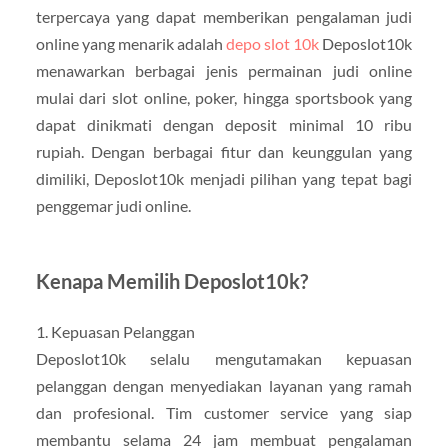
terpercaya yang dapat memberikan pengalaman judi
online yang menarik adalah
depo slot 10k
Deposlot10k
menawarkan berbagai jenis permainan judi online
mulai dari slot online, poker, hingga sportsbook yang
dapat dinikmati dengan deposit minimal 10 ribu
rupiah. Dengan berbagai fitur dan keunggulan yang
dimiliki, Deposlot10k menjadi pilihan yang tepat bagi
penggemar judi online.
Kenapa Memilih Deposlot10k?
1. Kepuasan Pelanggan
Deposlot10k selalu mengutamakan kepuasan
pelanggan dengan menyediakan layanan yang ramah
dan profesional. Tim customer service yang siap
membantu selama 24 jam membuat pengalaman