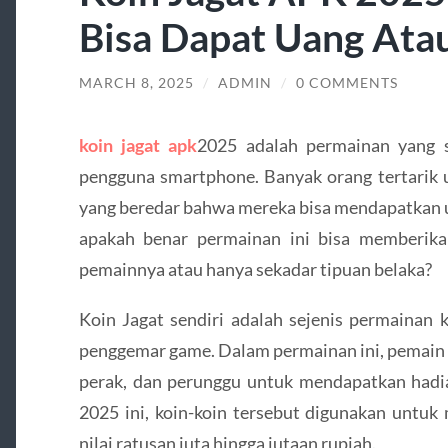
Bisa Dapat Uang Ata
MARCH 8, 2025
/
ADMIN
/
0 COMMENTS
koin jagat apk
2025 adalah permainan yang s
pengguna smartphone. Banyak orang tertarik 
yang beredar bahwa mereka bisa mendapatkan u
apakah benar permainan ini bisa memberika
pemainnya atau hanya sekadar tipuan belaka?
Koin Jagat sendiri adalah sejenis permainan 
penggemar game. Dalam permainan ini, pemain
perak, dan perunggu untuk mendapatkan hadi
2025 ini, koin-koin tersebut digunakan untu
nilai ratusan juta hingga jutaan rupiah.