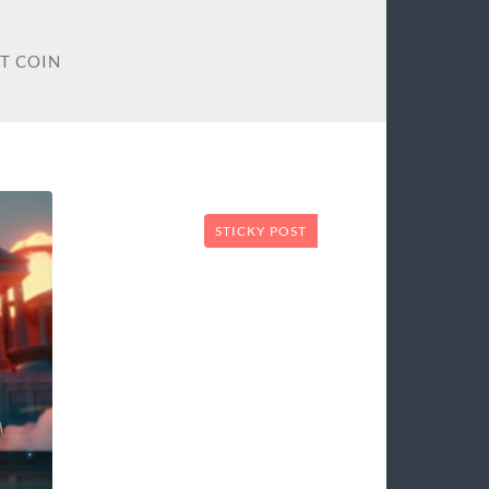
T COIN
STICKY POST