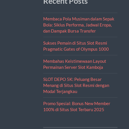
Recent Posts
Membaca Pola Musiman dalam Sepak
Bola: Siklus Performa, Jadwal Eropa,
dan Dampak Bursa Transfer
Sukses Pemain di Situs Slot Resmi
Pragmatic Gates of Olympus 1000
Membahas Keistimewaan Layout
Permainan Server Slot Kamboja
SLOT DEPO 5K: Peluang Besar
Menang di Situs Slot Resmi dengan
Modal Terjangkau
Promo Spesial: Bonus New Member
100% di Situs Slot Terbaru 2025