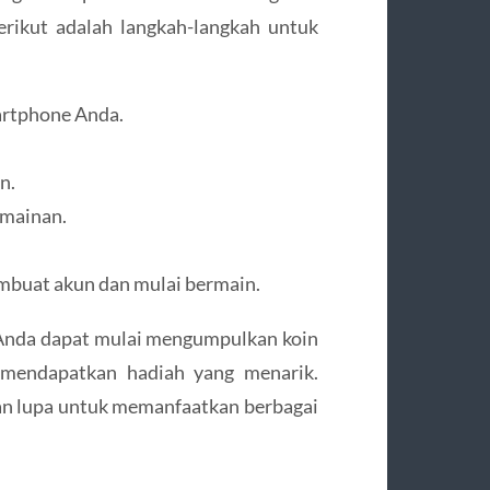
erikut adalah langkah-langkah untuk
martphone Anda.
n.
rmainan.
mbuat akun dan mulai bermain.
 Anda dapat mulai mengumpulkan koin
 mendapatkan hadiah yang menarik.
gan lupa untuk memanfaatkan berbagai