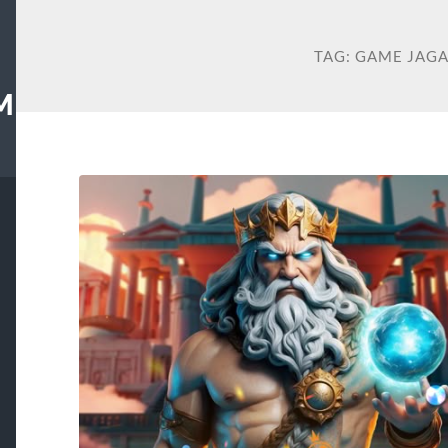
TAG:
GAME JAGA
M.COM