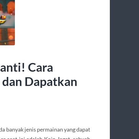
anti! Cara
 dan Dapatkan
da banyak jenis permainan yang dapat
r saat ini adalah Koin Jagat, sebuah