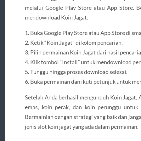
melalui Google Play Store atau App Store. B
mendownload Koin Jagat:
1. Buka Google Play Store atau App Store di s
2. Ketik “Koin Jagat” di kolom pencarian.
3. Pilih permainan Koin Jagat dari hasil pencaria
4. Klik tombol “Install” untuk mendownload pe
5. Tunggu hingga proses download selesai.
6. Buka permainan dan ikuti petunjuk untuk me
Setelah Anda berhasil mengunduh Koin Jagat,
emas, koin perak, dan koin perunggu untuk
Bermainlah dengan strategi yang baik dan jan
jenis slot koin jagat yang ada dalam permainan.