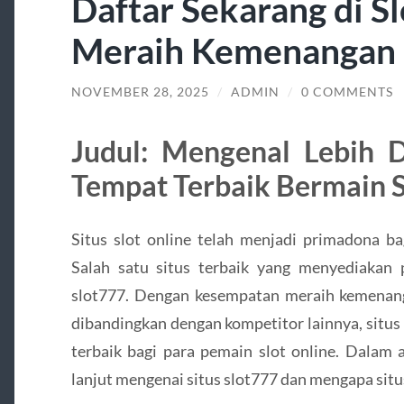
Daftar Sekarang di S
Meraih Kemenangan 
NOVEMBER 28, 2025
/
ADMIN
/
0 COMMENTS
Judul: Mengenal Lebih D
Tempat Terbaik Bermain S
Situs slot online telah menjadi primadona ba
Salah satu situs terbaik yang menyediakan p
slot777. Dengan kesempatan meraih kemenanga
dibandingkan dengan kompetitor lainnya, situs
terbaik bagi para pemain slot online. Dalam a
lanjut mengenai situs slot777 dan mengapa situs