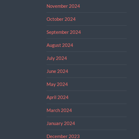
November 2024
October 2024
September 2024
August 2024
July 2024
June 2024
May 2024
April 2024
March 2024
January 2024
December 2023