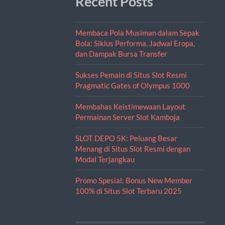
Recent Posts
Membaca Pola Musiman dalam Sepak
Bola: Siklus Performa, Jadwal Eropa,
dan Dampak Bursa Transfer
Sukses Pemain di Situs Slot Resmi
Pragmatic Gates of Olympus 1000
Membahas Keistimewaan Layout
Permainan Server Slot Kamboja
SLOT DEPO 5K: Peluang Besar
Menang di Situs Slot Resmi dengan
Modal Terjangkau
Promo Spesial: Bonus New Member
100% di Situs Slot Terbaru 2025