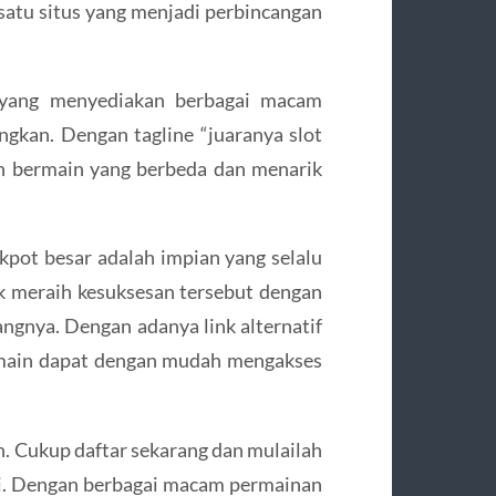
atu situs yang menjadi perbincangan
t yang menyediakan berbagai macam
gkan. Dengan tagline “juaranya slot
bermain yang berbeda dan menarik
ckpot besar adalah impian yang selalu
k meraih kesuksesan tersebut dengan
gnya. Dengan adanya link alternatif
pemain dapat dengan mudah mengakses
. Cukup daftar sekarang dan mulailah
ini. Dengan berbagai macam permainan