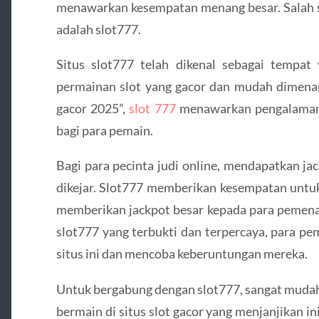
menawarkan kesempatan menang besar. Salah s
adalah slot777.
Situs slot777 telah dikenal sebagai tempa
permainan slot yang gacor dan mudah dimenan
gacor 2025”,
slot 777
menawarkan pengalaman 
bagi para pemain.
Bagi para pecinta judi online, mendapatkan ja
dikejar. Slot777 memberikan kesempatan untu
memberikan jackpot besar kepada para pemenan
slot777 yang terbukti dan terpercaya, para 
situs ini dan mencoba keberuntungan mereka.
Untuk bergabung dengan slot777, sangat mudah
bermain di situs slot gacor yang menjanjikan 