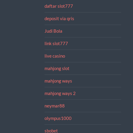
daftar slot777
deposit via qris
Judi Bola
link slot777
live casino
mahjong slot
mahjong ways
mahjong ways 2
neymar88
olympus1000
sbobet