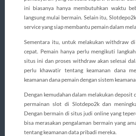
ini biasanya hanya membutuhkan waktu beb
langsung mulai bermain. Selain itu, Slotdepo
service yang siap membantu pemain dalam mel
Sementara itu, untuk melakukan withdraw d
cepat. Pemain hanya perlu mengikuti langkah
situs ini dan proses withdraw akan selesai da
perlu khawatir tentang keamanan dana me
keamanan dana pemain dengan sistem keamanan
Dengan kemudahan dalam melakukan deposit da
permainan slot di Slotdepo2k dan meningk
Dengan bermain di situs judi online yang tepe
bisa merasakan pengalaman bermain yang am
tentang keamanan data pribadi mereka.