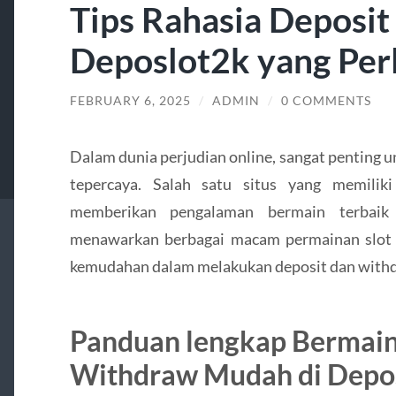
Tips Rahasia Deposit
Deposlot2k yang Per
FEBRUARY 6, 2025
/
ADMIN
/
0 COMMENTS
Dalam dunia perjudian online, sangat penting u
tepercaya. Salah satu situs yang memiliki
memberikan pengalaman bermain terbai
menawarkan berbagai macam permainan slot
kemudahan dalam melakukan deposit dan with
Panduan lengkap Bermain 
Withdraw Mudah di Depo