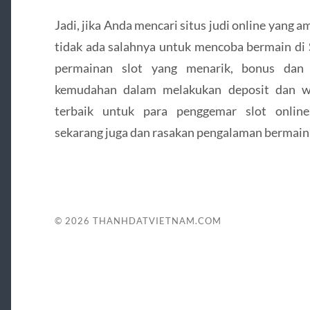
Jadi, jika Anda mencari situs judi online yang 
tidak ada salahnya untuk mencoba bermain di
permainan slot yang menarik, bonus dan 
kemudahan dalam melakukan deposit dan wi
terbaik untuk para penggemar slot online.
sekarang juga dan rasakan pengalaman bermain 
© 2026
THANHDATVIETNAM.COM