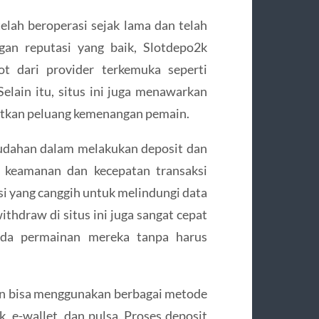
elah beroperasi sejak lama dan telah
gan reputasi yang baik, Slotdepo2k
t dari provider terkemuka seperti
elain itu, situs ini juga menawarkan
atkan peluang kemenangan pemain.
udahan dalam melakukan deposit dan
n keamanan dan kecepatan transaksi
i yang canggih untuk melindungi data
ithdraw di situs ini juga sangat cepat
ada permainan mereka tanpa harus
in bisa menggunakan berbagai metode
, e-wallet, dan pulsa. Proses deposit