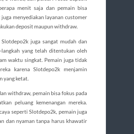
erapa menit saja dan pemain bisa
2k juga menyediakan layanan customer
akukan deposit maupun withdraw.
i Slotdepo2k juga sangat mudah dan
-langkah yang telah ditentukan oleh
lam waktu singkat. Pemain juga tidak
reka karena Slotdepo2k menjamin
 yang ketat.
n withdraw, pemain bisa fokus pada
atkan peluang kemenangan mereka.
rcaya seperti Slotdepo2k, pemain juga
an dan nyaman tanpa harus khawatir