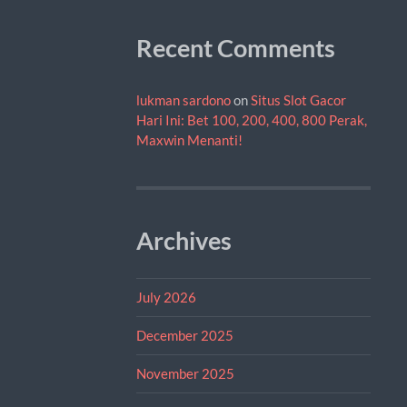
Recent Comments
lukman sardono
on
Situs Slot Gacor
Hari Ini: Bet 100, 200, 400, 800 Perak,
Maxwin Menanti!
Archives
July 2026
December 2025
November 2025