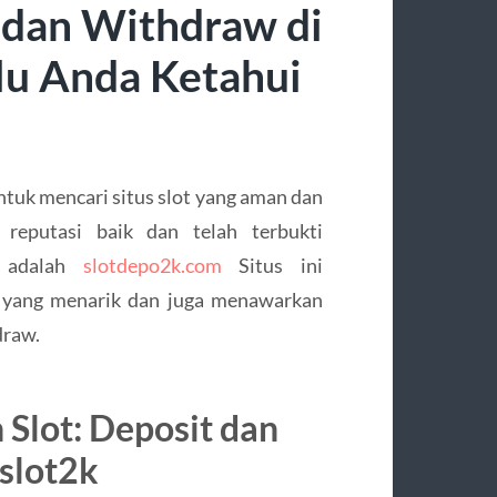
 dan Withdraw di
lu Anda Ketahui
ntuk mencari situs slot yang aman dan
 reputasi baik dan telah terbukti
k adalah
slotdepo2k.com
Situs ini
 yang menarik dan juga menawarkan
draw.
Slot: Deposit dan
slot2k