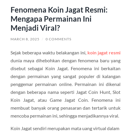
Fenomena Koin Jagat Resmi:
Mengapa Permainan Ini
Menjadi Viral?
MARCH 8, 2025
/
0 COMMENTS
Sejak beberapa waktu belakangan ini,
koin jagat resmi
dunia maya dihebohkan dengan fenomena baru yang
disebut sebagai Koin Jagat. Fenomena ini berkaitan
dengan permainan yang sangat populer di kalangan
penggemar permainan online. Permainan ini dikenal
dengan beberapa nama seperti Jagat Coin Hunt, Slot
Koin Jagat, atau Game Jagat Coin. Fenomena ini
membuat banyak orang penasaran dan tertarik untuk
mencoba permainan ini, sehingga menjadikannya viral.
Koin Jagat sendiri merupakan mata uang virtual dalam