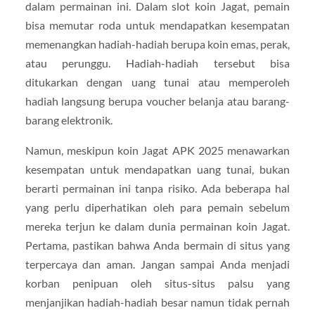
dalam permainan ini. Dalam slot koin Jagat, pemain
bisa memutar roda untuk mendapatkan kesempatan
memenangkan hadiah-hadiah berupa koin emas, perak,
atau perunggu. Hadiah-hadiah tersebut bisa
ditukarkan dengan uang tunai atau memperoleh
hadiah langsung berupa voucher belanja atau barang-
barang elektronik.
Namun, meskipun koin Jagat APK 2025 menawarkan
kesempatan untuk mendapatkan uang tunai, bukan
berarti permainan ini tanpa risiko. Ada beberapa hal
yang perlu diperhatikan oleh para pemain sebelum
mereka terjun ke dalam dunia permainan koin Jagat.
Pertama, pastikan bahwa Anda bermain di situs yang
terpercaya dan aman. Jangan sampai Anda menjadi
korban penipuan oleh situs-situs palsu yang
menjanjikan hadiah-hadiah besar namun tidak pernah