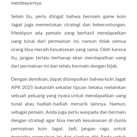
membayarnya.
Selain itu, perlu diingat bahwa bermain game koin
Jagat juga memerlukan strategi dan keberuntungan.
Meskipun ada pemain yang berhasil mendapatkan
uang tunai dari permainan ini, namun tidak semua
orang bisa meraih kesuksesan yang sama. Oleh karena
itu, jangan terlalu berharap akan mendapatkan uang
dari permainan ini dan selalu bermain dengan bijak.
Dengan demikian, dapat disimpulkan bahwa koin Jagat
APK 2025 bukanlah sekadar tipuan belaka, melainkan
sebuah peluang yang nyata untuk mendapatkan uang
tunai atau hadiah-hadiah menarik lainnya. Namun,
sebagai pemain, Anda juga perlu waspada dan bermain
dengan strategi agar bisa meraih kesuksesan di dunia
permainan koin Jagat. Jadi, jangan ragu untuk
mencoba permainan ini dan siapkan diri Anda untuk