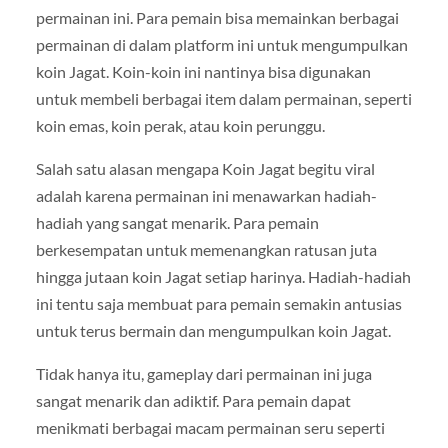
permainan ini. Para pemain bisa memainkan berbagai
permainan di dalam platform ini untuk mengumpulkan
koin Jagat. Koin-koin ini nantinya bisa digunakan
untuk membeli berbagai item dalam permainan, seperti
koin emas, koin perak, atau koin perunggu.
Salah satu alasan mengapa Koin Jagat begitu viral
adalah karena permainan ini menawarkan hadiah-
hadiah yang sangat menarik. Para pemain
berkesempatan untuk memenangkan ratusan juta
hingga jutaan koin Jagat setiap harinya. Hadiah-hadiah
ini tentu saja membuat para pemain semakin antusias
untuk terus bermain dan mengumpulkan koin Jagat.
Tidak hanya itu, gameplay dari permainan ini juga
sangat menarik dan adiktif. Para pemain dapat
menikmati berbagai macam permainan seru seperti