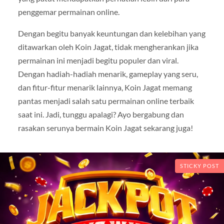
penggemar permainan online.
Dengan begitu banyak keuntungan dan kelebihan yang
ditawarkan oleh Koin Jagat, tidak mengherankan jika
permainan ini menjadi begitu populer dan viral.
Dengan hadiah-hadiah menarik, gameplay yang seru,
dan fitur-fitur menarik lainnya, Koin Jagat memang
pantas menjadi salah satu permainan online terbaik
saat ini. Jadi, tunggu apalagi? Ayo bergabung dan
rasakan serunya bermain Koin Jagat sekarang juga!
STICKY POST