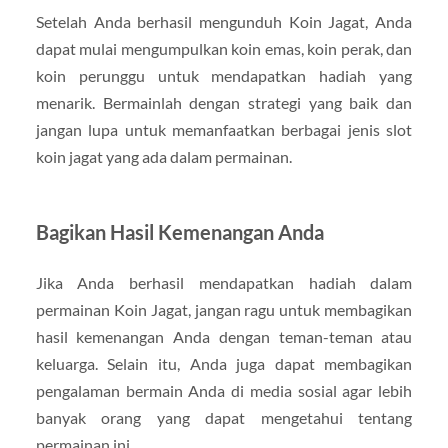
Setelah Anda berhasil mengunduh Koin Jagat, Anda
dapat mulai mengumpulkan koin emas, koin perak, dan
koin perunggu untuk mendapatkan hadiah yang
menarik. Bermainlah dengan strategi yang baik dan
jangan lupa untuk memanfaatkan berbagai jenis slot
koin jagat yang ada dalam permainan.
Bagikan Hasil Kemenangan Anda
Jika Anda berhasil mendapatkan hadiah dalam
permainan Koin Jagat, jangan ragu untuk membagikan
hasil kemenangan Anda dengan teman-teman atau
keluarga. Selain itu, Anda juga dapat membagikan
pengalaman bermain Anda di media sosial agar lebih
banyak orang yang dapat mengetahui tentang
permainan ini.