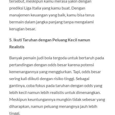
tersebut, meskipun kamu merasa yakin dengan
prediksi Liga Italia yang kamu buat. Dengan
manajemen keuangan yang baik, kamu bisa terus
bermain dalam jangka panjang tanpa mengalami
kerugian besar.
5. Ikuti Taruhan dengan Peluang Kecil namun
Realistis
Banyak pemain judi bola tergoda untuk bertaruh pada
pertandingan dengan odds besar karena potensi
kemenangannya yang menggiurkan. Tapi, odds besar
sering kali diikuti dengan risiko tinggi. Sebagai
gantinya, coba fokus pada taruhan dengan odds yang
lebih kecil namun lebih realistis untuk dimenangkan.
Meskipun keuntungannya mungkin tidak sebesar yang
diharapkan, namun peluang menangnya jauh lebih
tinggi.