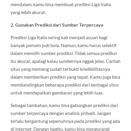
mendalam, kamu bisa membuat prediksi Liga Italia
yang lebih akurat.
2. Gunakan Prediksi dari Sumber Terpercaya
Prediksi Liga Italia sering kali menjadi acuan bagi
banyak pemain judi bola. Namun, kamu harus selektif
dalam memilih sumber prediksi. Tidak semua prediksi
itu akurat, apalagi kalau sumbernya nggak jelas. Carilah
situs yang memang sudah terbukti kredibilitasnya
dalam memberikan prediksi yang tepat. Kamu juga bisa
membandingkan beberapa prediksi dari berbagai situs
untuk mendapatkan gambaran yang lebih luas.
Sebagai tambahan, kamu bisa gabungkan prediksi dari
sumber terpercaya dengan analisis pribadi. Jangan
terlalu bergantung sepenuhnya pada prediksi yang ada
di internet. Dengan begitu, kamu bisa mengurangi