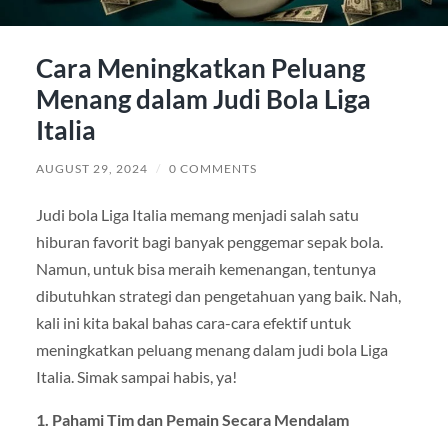
Cara Meningkatkan Peluang
Menang dalam Judi Bola Liga
Italia
AUGUST 29, 2024
/
0 COMMENTS
Judi bola Liga Italia memang menjadi salah satu
hiburan favorit bagi banyak penggemar sepak bola.
Namun, untuk bisa meraih kemenangan, tentunya
dibutuhkan strategi dan pengetahuan yang baik. Nah,
kali ini kita bakal bahas cara-cara efektif untuk
meningkatkan peluang menang dalam judi bola Liga
Italia. Simak sampai habis, ya!
1. Pahami Tim dan Pemain Secara Mendalam