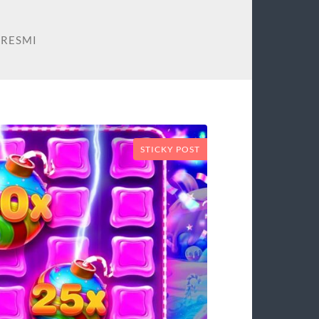
 RESMI
STICKY POST