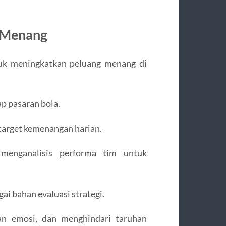
g Menang
tuk meningkatkan peluang menang di
p pasaran bola.
arget kemenangan harian.
menganalisis performa tim untuk
i bahan evaluasi strategi.
an emosi, dan menghindari taruhan