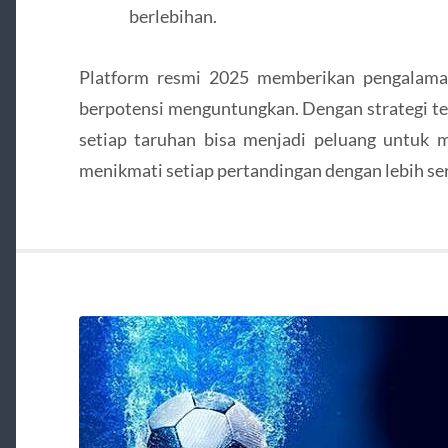
berlebihan.
Platform resmi 2025 memberikan pengalama
berpotensi menguntungkan. Dengan strategi te
setiap taruhan bisa menjadi peluang untuk
menikmati setiap pertandingan dengan lebih se