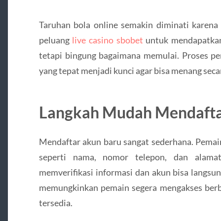
Taruhan bola online semakin diminati karena
peluang
live casino sbobet
untuk mendapatkan 
tetapi bingung bagaimana memulai. Proses pe
yang tepat menjadi kunci agar bisa menang secar
Langkah Mudah Mendafta
Mendaftar akun baru sangat sederhana. Pemai
seperti nama, nomor telepon, dan alamat
memverifikasi informasi dan akun bisa langsu
memungkinkan pemain segera mengakses berbag
tersedia.