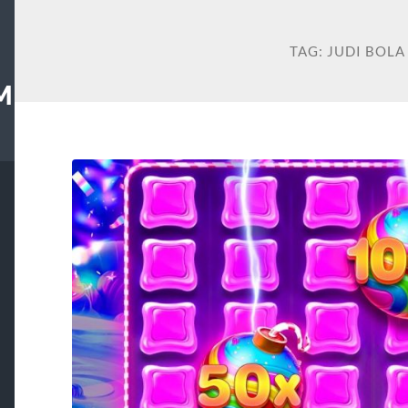
TAG:
JUDI BOLA
M.COM