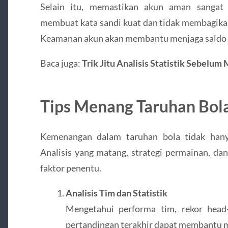
Selain itu, memastikan akun aman sangat 
membuat kata sandi kuat dan tidak membagikan 
Keamanan akun akan membantu menjaga saldo 
Baca juga:
Trik Jitu Analisis Statistik Sebelu
Tips Menang Taruhan Bola
Kemenangan dalam taruhan bola tidak hany
Analisis yang matang, strategi permainan, d
faktor penentu.
Analisis Tim dan Statistik
Mengetahui performa tim, rekor head-
pertandingan terakhir dapat membantu me