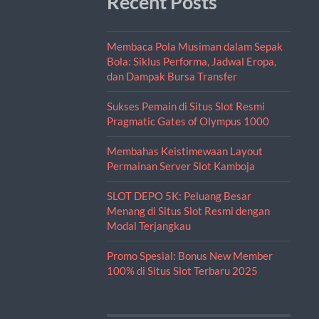
Recent Posts
Membaca Pola Musiman dalam Sepak
Bola: Siklus Performa, Jadwal Eropa,
dan Dampak Bursa Transfer
Sukses Pemain di Situs Slot Resmi
Pragmatic Gates of Olympus 1000
Membahas Keistimewaan Layout
Permainan Server Slot Kamboja
SLOT DEPO 5K: Peluang Besar
Menang di Situs Slot Resmi dengan
Modal Terjangkau
Promo Spesial: Bonus New Member
100% di Situs Slot Terbaru 2025