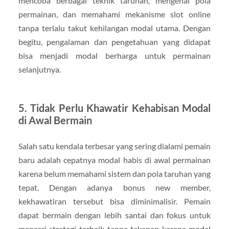
mencoba berbagai teknik taruhan, mengenal pola
permainan, dan memahami mekanisme slot online
tanpa terlalu takut kehilangan modal utama. Dengan
begitu, pengalaman dan pengetahuan yang didapat
bisa menjadi modal berharga untuk permainan
selanjutnya.
5. Tidak Perlu Khawatir Kehabisan Modal
di Awal Bermain
Salah satu kendala terbesar yang sering dialami pemain
baru adalah cepatnya modal habis di awal permainan
karena belum memahami sistem dan pola taruhan yang
tepat. Dengan adanya bonus new member,
kekhawatiran tersebut bisa diminimalisir. Pemain
dapat bermain dengan lebih santai dan fokus untuk
mencari strategi terbaik tanpa tekanan karena modal