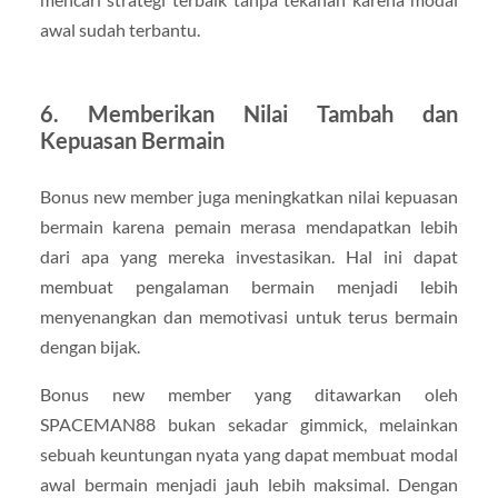
awal sudah terbantu.
6. Memberikan Nilai Tambah dan
Kepuasan Bermain
Bonus new member juga meningkatkan nilai kepuasan
bermain karena pemain merasa mendapatkan lebih
dari apa yang mereka investasikan. Hal ini dapat
membuat pengalaman bermain menjadi lebih
menyenangkan dan memotivasi untuk terus bermain
dengan bijak.
Bonus new member yang ditawarkan oleh
SPACEMAN88 bukan sekadar gimmick, melainkan
sebuah keuntungan nyata yang dapat membuat modal
awal bermain menjadi jauh lebih maksimal. Dengan