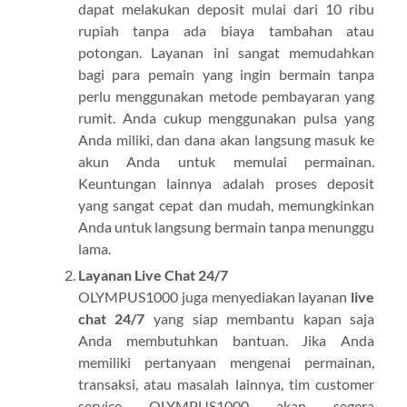
dapat melakukan deposit mulai dari 10 ribu
rupiah tanpa ada biaya tambahan atau
potongan. Layanan ini sangat memudahkan
bagi para pemain yang ingin bermain tanpa
perlu menggunakan metode pembayaran yang
rumit. Anda cukup menggunakan pulsa yang
Anda miliki, dan dana akan langsung masuk ke
akun Anda untuk memulai permainan.
Keuntungan lainnya adalah proses deposit
yang sangat cepat dan mudah, memungkinkan
Anda untuk langsung bermain tanpa menunggu
lama.
Layanan Live Chat 24/7
OLYMPUS1000 juga menyediakan layanan
live
chat 24/7
yang siap membantu kapan saja
Anda membutuhkan bantuan. Jika Anda
memiliki pertanyaan mengenai permainan,
transaksi, atau masalah lainnya, tim customer
service OLYMPUS1000 akan segera