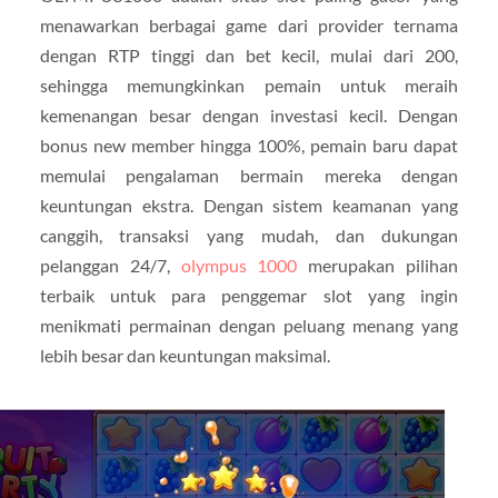
menawarkan berbagai game dari provider ternama
dengan RTP tinggi dan bet kecil, mulai dari 200,
sehingga memungkinkan pemain untuk meraih
kemenangan besar dengan investasi kecil. Dengan
bonus new member hingga 100%, pemain baru dapat
memulai pengalaman bermain mereka dengan
keuntungan ekstra. Dengan sistem keamanan yang
canggih, transaksi yang mudah, dan dukungan
pelanggan 24/7,
olympus 1000
merupakan pilihan
terbaik untuk para penggemar slot yang ingin
menikmati permainan dengan peluang menang yang
lebih besar dan keuntungan maksimal.