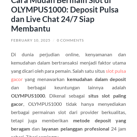
OLYMPUS1000: Deposit Pulsa
dan Live Chat 24/7 Siap
Membantu
FEBRUARY 10, 2025
/
0 COMMENTS
Di dunia perjudian online, kenyamanan dan
kemudahan dalam bertransaksi menjadi faktor utama
yang dicari oleh para pemain. Salah satu situs
slot pulsa
gacor
yang menawarkan
kemudahan dalam deposit
dan berbagai keuntungan lainnya adalah
OLYMPUS1000
. Dikenal sebagai
situs slot paling
gacor
, OLYMPUS1000 tidak hanya menyediakan
berbagai permainan slot dari provider berkualitas,
tetapi juga memberikan
metode deposit yang
beragam
dan
layanan pelanggan profesional
24 jam
sehari, 7 hari seminggu.