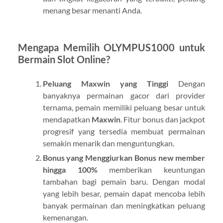
menang besar menanti Anda.
Mengapa Memilih OLYMPUS1000 untuk
Bermain Slot Online?
Peluang Maxwin yang Tinggi
Dengan
banyaknya permainan gacor dari provider
ternama, pemain memiliki peluang besar untuk
mendapatkan
Maxwin
. Fitur bonus dan jackpot
progresif yang tersedia membuat permainan
semakin menarik dan menguntungkan.
Bonus yang Menggiurkan
Bonus new member
hingga 100%
memberikan keuntungan
tambahan bagi pemain baru. Dengan modal
yang lebih besar, pemain dapat mencoba lebih
banyak permainan dan meningkatkan peluang
kemenangan.