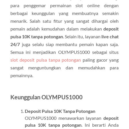
para penggemar permainan slot online dengan
berbagai keunggulan yang membuatnya semakin
menarik. Salah satu fitur yang sangat dihargai oleh
pemain adalah kemudahan dalam melakukan
deposit
pulsa 10K tanpa potongan
. Selain itu, layanan
live chat
24/7
juga selalu siap membantu pemain kapan saja.
Semua ini menjadikan OLYMPUS1000 sebagai situs
slot deposit pulsa tanpa potongan
paling gacor yang
sangat menguntungkan dan memudahkan para
pemainnya.
Keunggulan OLYMPUS1000
Deposit Pulsa 10K Tanpa Potongan
OLYMPUS1000 menawarkan layanan
deposit
pulsa 10K tanpa potongan
. Ini berarti Anda