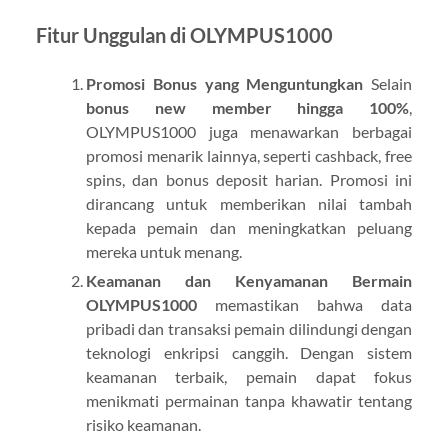
Fitur Unggulan di OLYMPUS1000
Promosi Bonus yang Menguntungkan
Selain
bonus new member hingga 100%
,
OLYMPUS1000 juga menawarkan berbagai
promosi menarik lainnya, seperti cashback, free
spins, dan bonus deposit harian. Promosi ini
dirancang untuk memberikan nilai tambah
kepada pemain dan meningkatkan peluang
mereka untuk menang.
Keamanan dan Kenyamanan Bermain
OLYMPUS1000
memastikan bahwa data
pribadi dan transaksi pemain dilindungi dengan
teknologi enkripsi canggih. Dengan sistem
keamanan terbaik, pemain dapat fokus
menikmati permainan tanpa khawatir tentang
risiko keamanan.