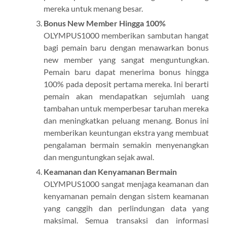
mereka untuk menang besar.
Bonus New Member Hingga 100%
OLYMPUS1000 memberikan sambutan hangat
bagi pemain baru dengan menawarkan bonus
new member yang sangat menguntungkan.
Pemain baru dapat menerima bonus hingga
100% pada deposit pertama mereka. Ini berarti
pemain akan mendapatkan sejumlah uang
tambahan untuk memperbesar taruhan mereka
dan meningkatkan peluang menang. Bonus ini
memberikan keuntungan ekstra yang membuat
pengalaman bermain semakin menyenangkan
dan menguntungkan sejak awal.
Keamanan dan Kenyamanan Bermain
OLYMPUS1000 sangat menjaga keamanan dan
kenyamanan pemain dengan sistem keamanan
yang canggih dan perlindungan data yang
maksimal. Semua transaksi dan informasi