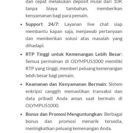
dan cepat melakukan deposit mulai dari 10K
tanpa biaya tambahan, memberikan
kenyamanan bagi para pemain.
Support 24/7
: Layanan live chat siap
membantu kapan saja, menjawab pertanyaan
dan memberikan solusi atas masalah yang
dihadapi.
RTP Tinggi untuk Kemenangan Lebih Besar
:
Semua permainan di OLYMPUS1000 memiliki
RTP yang tinggi, memberi peluang kemenangan
lebih besar bagi pemain.
Keamanan dan Kenyamanan Bermain
: Sistem
enkripsi canggih memastikan transaksi dan
data pribadi Anda aman saat bermain di
OLYMPUS1000.
Bonus dan Promosi Menguntungkan
: Berbagai
bonus dan promosi menarik tersedia,
meningkatkan peluang kemenangan Anda.