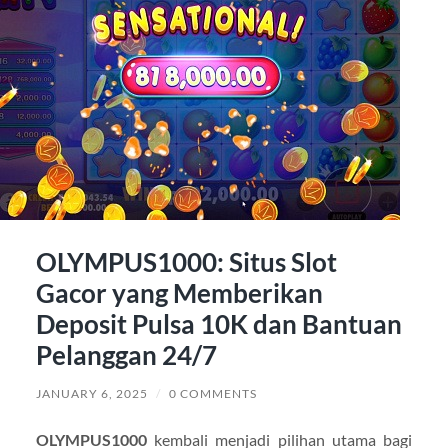
OLYMPUS1000: Situs Slot
Gacor yang Memberikan
Deposit Pulsa 10K dan Bantuan
Pelanggan 24/7
JANUARY 6, 2025
/
0 COMMENTS
OLYMPUS1000
kembali menjadi pilihan utama bagi