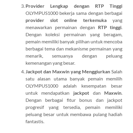
Provider Lengkap dengan RTP Tinggi
OLYMPUS1000 bekerja sama dengan berbagai
provider slot online terkemuka
yang
menawarkan permainan dengan
RTP tinggi
.
Dengan koleksi permainan yang beragam,
pemain memiliki banyak pilihan untuk mencoba
berbagai tema dan mekanisme permainan yang
menarik, semuanya dengan peluang
kemenangan yang besar.
Jackpot dan Maxwin yang Menggiurkan
Salah
satu alasan utama banyak pemain memilih
OLYMPUS1000 adalah kesempatan besar
untuk mendapatkan
jackpot
dan
Maxwin
.
Dengan berbagai fitur bonus dan jackpot
progresif yang tersedia, pemain memiliki
peluang besar untuk membawa pulang hadiah
fantastis.