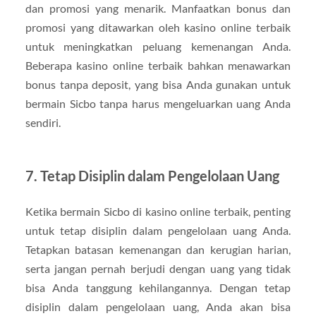
dan promosi yang menarik. Manfaatkan bonus dan
promosi yang ditawarkan oleh kasino online terbaik
untuk meningkatkan peluang kemenangan Anda.
Beberapa kasino online terbaik bahkan menawarkan
bonus tanpa deposit, yang bisa Anda gunakan untuk
bermain Sicbo tanpa harus mengeluarkan uang Anda
sendiri.
7. Tetap Disiplin dalam Pengelolaan Uang
Ketika bermain Sicbo di kasino online terbaik, penting
untuk tetap disiplin dalam pengelolaan uang Anda.
Tetapkan batasan kemenangan dan kerugian harian,
serta jangan pernah berjudi dengan uang yang tidak
bisa Anda tanggung kehilangannya. Dengan tetap
disiplin dalam pengelolaan uang, Anda akan bisa