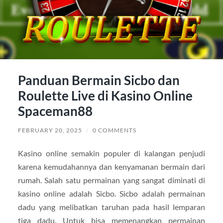
Panduan Bermain Sicbo dan
Roulette Live di Kasino Online
Spaceman88
FEBRUARY 20, 2025
/
0 COMMENTS
Kasino online semakin populer di kalangan penjudi
karena kemudahannya dan kenyamanan bermain dari
rumah. Salah satu permainan yang sangat diminati di
kasino online adalah Sicbo. Sicbo adalah permainan
dadu yang melibatkan taruhan pada hasil lemparan
tiga dadu. Untuk bisa memenangkan permainan