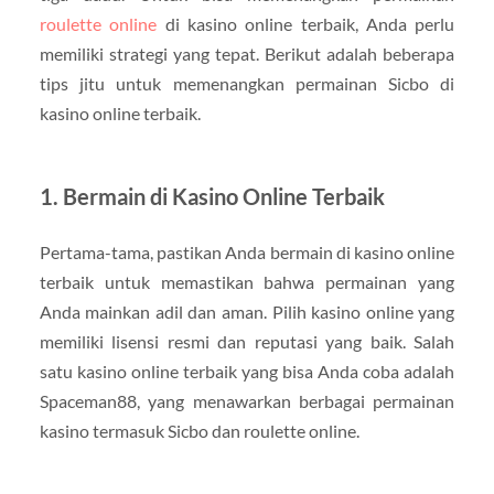
roulette online
di kasino online terbaik, Anda perlu
memiliki strategi yang tepat. Berikut adalah beberapa
tips jitu untuk memenangkan permainan Sicbo di
kasino online terbaik.
1. Bermain di Kasino Online Terbaik
Pertama-tama, pastikan Anda bermain di kasino online
terbaik untuk memastikan bahwa permainan yang
Anda mainkan adil dan aman. Pilih kasino online yang
memiliki lisensi resmi dan reputasi yang baik. Salah
satu kasino online terbaik yang bisa Anda coba adalah
Spaceman88, yang menawarkan berbagai permainan
kasino termasuk Sicbo dan roulette online.