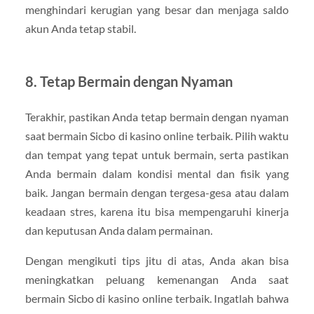
menghindari kerugian yang besar dan menjaga saldo
akun Anda tetap stabil.
8. Tetap Bermain dengan Nyaman
Terakhir, pastikan Anda tetap bermain dengan nyaman
saat bermain Sicbo di kasino online terbaik. Pilih waktu
dan tempat yang tepat untuk bermain, serta pastikan
Anda bermain dalam kondisi mental dan fisik yang
baik. Jangan bermain dengan tergesa-gesa atau dalam
keadaan stres, karena itu bisa mempengaruhi kinerja
dan keputusan Anda dalam permainan.
Dengan mengikuti tips jitu di atas, Anda akan bisa
meningkatkan peluang kemenangan Anda saat
bermain Sicbo di kasino online terbaik. Ingatlah bahwa