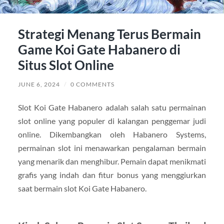
Strategi Menang Terus Bermain
Game Koi Gate Habanero di
Situs Slot Online
JUNE 6, 2024
/
0 COMMENTS
Slot Koi Gate Habanero adalah salah satu permainan
slot online yang populer di kalangan penggemar judi
online. Dikembangkan oleh Habanero Systems,
permainan slot ini menawarkan pengalaman bermain
yang menarik dan menghibur. Pemain dapat menikmati
grafis yang indah dan fitur bonus yang menggiurkan
saat bermain slot Koi Gate Habanero.