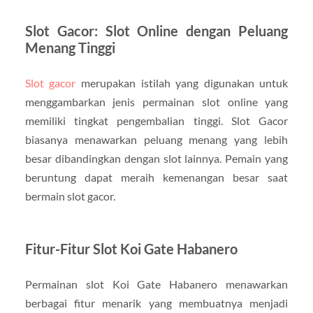
Slot Gacor: Slot Online dengan Peluang
Menang Tinggi
Slot gacor
merupakan istilah yang digunakan untuk
menggambarkan jenis permainan slot online yang
memiliki tingkat pengembalian tinggi. Slot Gacor
biasanya menawarkan peluang menang yang lebih
besar dibandingkan dengan slot lainnya. Pemain yang
beruntung dapat meraih kemenangan besar saat
bermain slot gacor.
Fitur-Fitur Slot Koi Gate Habanero
Permainan slot Koi Gate Habanero menawarkan
berbagai fitur menarik yang membuatnya menjadi