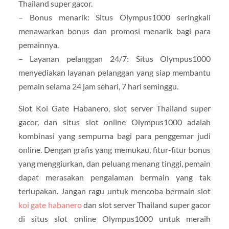
Thailand super gacor.
– Bonus menarik: Situs Olympus1000 seringkali
menawarkan bonus dan promosi menarik bagi para
pemainnya.
– Layanan pelanggan 24/7: Situs Olympus1000
menyediakan layanan pelanggan yang siap membantu
pemain selama 24 jam sehari, 7 hari seminggu.
Slot Koi Gate Habanero, slot server Thailand super
gacor, dan situs slot online Olympus1000 adalah
kombinasi yang sempurna bagi para penggemar judi
online. Dengan grafis yang memukau, fitur-fitur bonus
yang menggiurkan, dan peluang menang tinggi, pemain
dapat merasakan pengalaman bermain yang tak
terlupakan. Jangan ragu untuk mencoba bermain slot
koi gate habanero
dan slot server Thailand super gacor
di situs slot online Olympus1000 untuk meraih