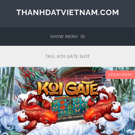
THANHDATVIETNAM.COM
SHOW MENU
TAG:
KOI GATE SLOT
STICKY POST