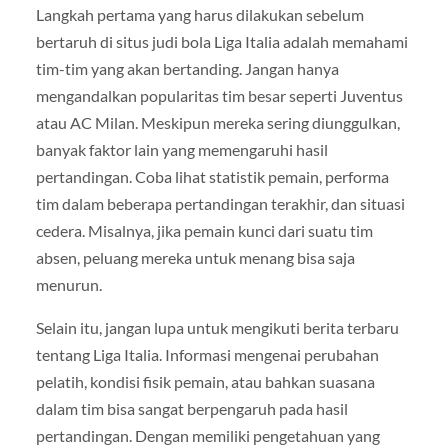
Langkah pertama yang harus dilakukan sebelum
bertaruh di situs judi bola Liga Italia adalah memahami
tim-tim yang akan bertanding. Jangan hanya
mengandalkan popularitas tim besar seperti Juventus
atau AC Milan. Meskipun mereka sering diunggulkan,
banyak faktor lain yang memengaruhi hasil
pertandingan. Coba lihat statistik pemain, performa
tim dalam beberapa pertandingan terakhir, dan situasi
cedera. Misalnya, jika pemain kunci dari suatu tim
absen, peluang mereka untuk menang bisa saja
menurun.
Selain itu, jangan lupa untuk mengikuti berita terbaru
tentang Liga Italia. Informasi mengenai perubahan
pelatih, kondisi fisik pemain, atau bahkan suasana
dalam tim bisa sangat berpengaruh pada hasil
pertandingan. Dengan memiliki pengetahuan yang