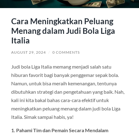
Cara Meningkatkan Peluang
Menang dalam Judi Bola Liga
Italia
AUGUST 29, 2024
/
0 COMMENTS
Judi bola Liga Italia memang menjadi salah satu
hiburan favorit bagi banyak penggemar sepak bola.
Namun, untuk bisa meraih kemenangan, tentunya
dibutuhkan strategi dan pengetahuan yang baik. Nah,
kali ini kita bakal bahas cara-cara efektif untuk
meningkatkan peluang menang dalam judi bola Liga
Italia. Simak sampai habis, ya!
1. Pahami Tim dan Pemain Secara Mendalam