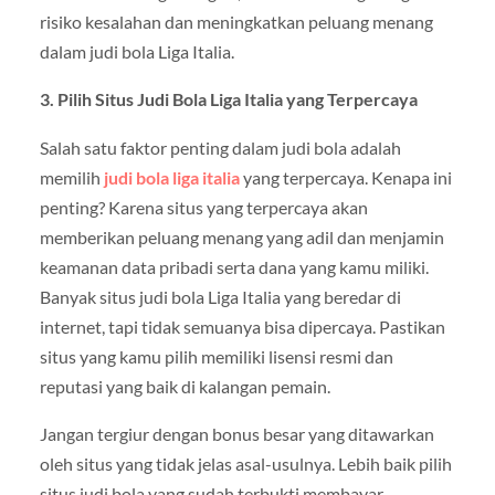
risiko kesalahan dan meningkatkan peluang menang
dalam judi bola Liga Italia.
3. Pilih Situs Judi Bola Liga Italia yang Terpercaya
Salah satu faktor penting dalam judi bola adalah
memilih
judi bola liga italia
yang terpercaya. Kenapa ini
penting? Karena situs yang terpercaya akan
memberikan peluang menang yang adil dan menjamin
keamanan data pribadi serta dana yang kamu miliki.
Banyak situs judi bola Liga Italia yang beredar di
internet, tapi tidak semuanya bisa dipercaya. Pastikan
situs yang kamu pilih memiliki lisensi resmi dan
reputasi yang baik di kalangan pemain.
Jangan tergiur dengan bonus besar yang ditawarkan
oleh situs yang tidak jelas asal-usulnya. Lebih baik pilih
situs judi bola yang sudah terbukti membayar