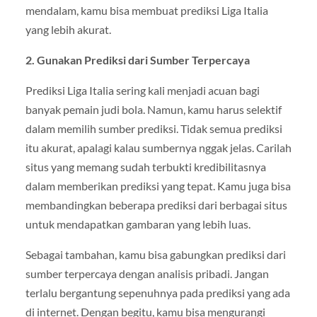
mendalam, kamu bisa membuat prediksi Liga Italia
yang lebih akurat.
2. Gunakan Prediksi dari Sumber Terpercaya
Prediksi Liga Italia sering kali menjadi acuan bagi
banyak pemain judi bola. Namun, kamu harus selektif
dalam memilih sumber prediksi. Tidak semua prediksi
itu akurat, apalagi kalau sumbernya nggak jelas. Carilah
situs yang memang sudah terbukti kredibilitasnya
dalam memberikan prediksi yang tepat. Kamu juga bisa
membandingkan beberapa prediksi dari berbagai situs
untuk mendapatkan gambaran yang lebih luas.
Sebagai tambahan, kamu bisa gabungkan prediksi dari
sumber terpercaya dengan analisis pribadi. Jangan
terlalu bergantung sepenuhnya pada prediksi yang ada
di internet. Dengan begitu, kamu bisa mengurangi