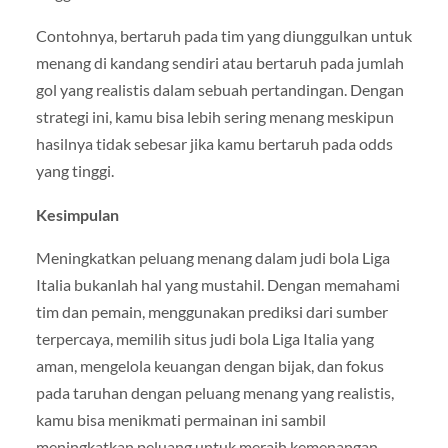
Contohnya, bertaruh pada tim yang diunggulkan untuk
menang di kandang sendiri atau bertaruh pada jumlah
gol yang realistis dalam sebuah pertandingan. Dengan
strategi ini, kamu bisa lebih sering menang meskipun
hasilnya tidak sebesar jika kamu bertaruh pada odds
yang tinggi.
Kesimpulan
Meningkatkan peluang menang dalam judi bola Liga
Italia bukanlah hal yang mustahil. Dengan memahami
tim dan pemain, menggunakan prediksi dari sumber
terpercaya, memilih situs judi bola Liga Italia yang
aman, mengelola keuangan dengan bijak, dan fokus
pada taruhan dengan peluang menang yang realistis,
kamu bisa menikmati permainan ini sambil
meningkatkan peluang untuk meraih kemenangan.