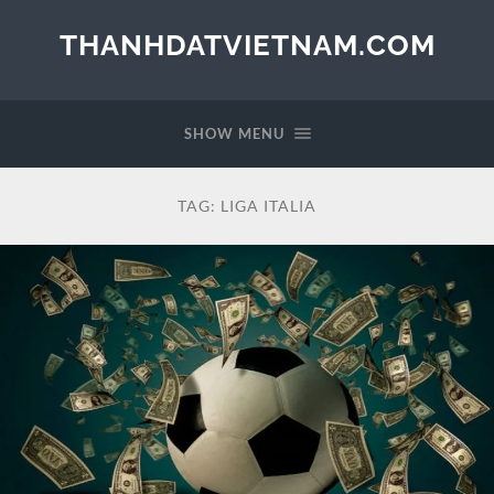
THANHDATVIETNAM.COM
SHOW MENU
TAG:
LIGA ITALIA