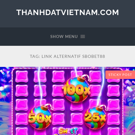
THANHDATVIETNAM.COM
SHOW MENU
TAG:
LINK ALTERNATIF SBOBET88
STICKY POST