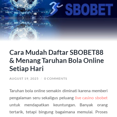
Cara Mudah Daftar SBOBET88
& Menang Taruhan Bola Online
Setiap Hari
AUGUST 19, 2025
/
0 COMMENTS
Taruhan bola online semakin diminati karena memberi
pengalaman seru sekaligus peluang
live casino sbobet
untuk mendapatkan keuntungan. Banyak orang
tertarik, tetapi bingung bagaimana memulai. Proses