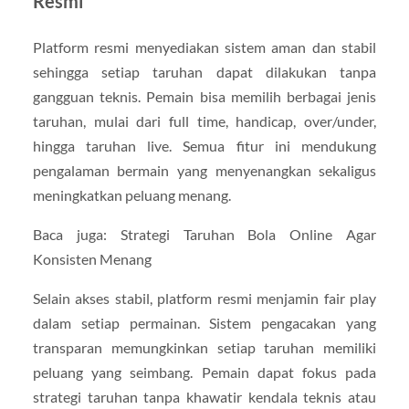
Resmi
Platform resmi menyediakan sistem aman dan stabil
sehingga setiap taruhan dapat dilakukan tanpa
gangguan teknis. Pemain bisa memilih berbagai jenis
taruhan, mulai dari full time, handicap, over/under,
hingga taruhan live. Semua fitur ini mendukung
pengalaman bermain yang menyenangkan sekaligus
meningkatkan peluang menang.
Baca juga: Strategi Taruhan Bola Online Agar
Konsisten Menang
Selain akses stabil, platform resmi menjamin fair play
dalam setiap permainan. Sistem pengacakan yang
transparan memungkinkan setiap taruhan memiliki
peluang yang seimbang. Pemain dapat fokus pada
strategi taruhan tanpa khawatir kendala teknis atau