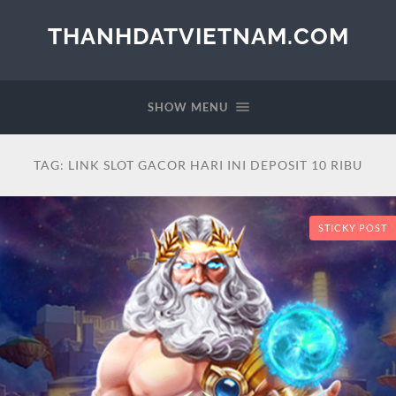
THANHDATVIETNAM.COM
SHOW MENU
TAG:
LINK SLOT GACOR HARI INI DEPOSIT 10 RIBU
STICKY POST