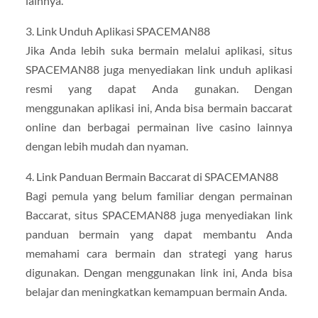
lainnya.
3. Link Unduh Aplikasi SPACEMAN88
Jika Anda lebih suka bermain melalui aplikasi, situs
SPACEMAN88 juga menyediakan link unduh aplikasi
resmi yang dapat Anda gunakan. Dengan
menggunakan aplikasi ini, Anda bisa bermain baccarat
online dan berbagai permainan live casino lainnya
dengan lebih mudah dan nyaman.
4. Link Panduan Bermain Baccarat di SPACEMAN88
Bagi pemula yang belum familiar dengan permainan
Baccarat, situs SPACEMAN88 juga menyediakan link
panduan bermain yang dapat membantu Anda
memahami cara bermain dan strategi yang harus
digunakan. Dengan menggunakan link ini, Anda bisa
belajar dan meningkatkan kemampuan bermain Anda.