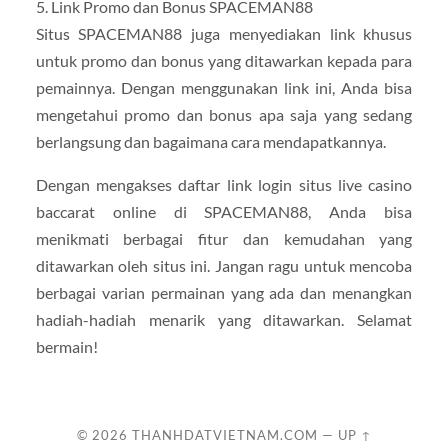
5. Link Promo dan Bonus SPACEMAN88
Situs SPACEMAN88 juga menyediakan link khusus
untuk promo dan bonus yang ditawarkan kepada para
pemainnya. Dengan menggunakan link ini, Anda bisa
mengetahui promo dan bonus apa saja yang sedang
berlangsung dan bagaimana cara mendapatkannya.
Dengan mengakses daftar link login situs live casino
baccarat online di SPACEMAN88, Anda bisa
menikmati berbagai fitur dan kemudahan yang
ditawarkan oleh situs ini. Jangan ragu untuk mencoba
berbagai varian permainan yang ada dan menangkan
hadiah-hadiah menarik yang ditawarkan. Selamat
bermain!
© 2026
THANHDATVIETNAM.COM
—
UP ↑