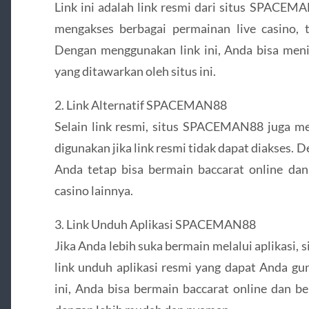
Link ini adalah link resmi dari situs SPACE
mengakses berbagai permainan live casino, t
Dengan menggunakan link ini, Anda bisa meni
yang ditawarkan oleh situs ini.
2. Link Alternatif SPACEMAN88
Selain link resmi, situs SPACEMAN88 juga men
digunakan jika link resmi tidak dapat diakses. D
Anda tetap bisa bermain baccarat online dan
casino lainnya.
3. Link Unduh Aplikasi SPACEMAN88
Jika Anda lebih suka bermain melalui aplikas
link unduh aplikasi resmi yang dapat Anda g
ini, Anda bisa bermain baccarat online dan be