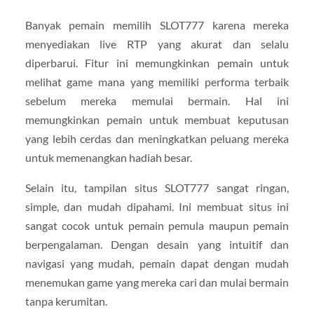
Banyak pemain memilih SLOT777 karena mereka
menyediakan live RTP yang akurat dan selalu
diperbarui. Fitur ini memungkinkan pemain untuk
melihat game mana yang memiliki performa terbaik
sebelum mereka memulai bermain. Hal ini
memungkinkan pemain untuk membuat keputusan
yang lebih cerdas dan meningkatkan peluang mereka
untuk memenangkan hadiah besar.
Selain itu, tampilan situs SLOT777 sangat ringan,
simple, dan mudah dipahami. Ini membuat situs ini
sangat cocok untuk pemain pemula maupun pemain
berpengalaman. Dengan desain yang intuitif dan
navigasi yang mudah, pemain dapat dengan mudah
menemukan game yang mereka cari dan mulai bermain
tanpa kerumitan.