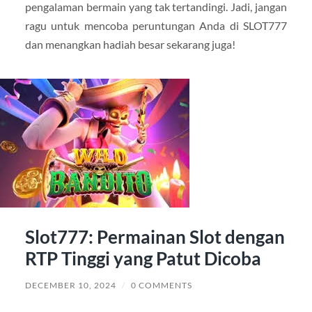
pengalaman bermain yang tak tertandingi. Jadi, jangan
ragu untuk mencoba peruntungan Anda di SLOT777
dan menangkan hadiah besar sekarang juga!
Slot777: Permainan Slot dengan
RTP Tinggi yang Patut Dicoba
DECEMBER 10, 2024
/
0 COMMENTS