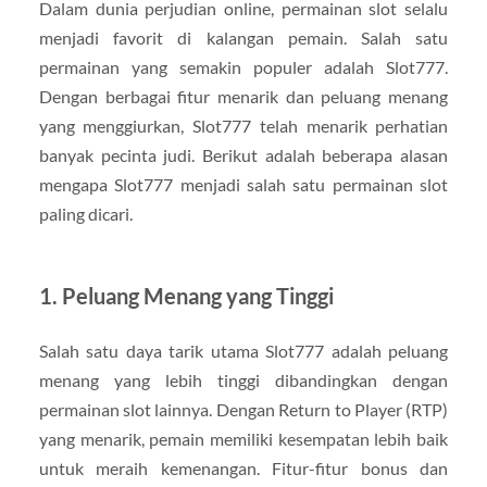
Dalam dunia perjudian online, permainan slot selalu
menjadi favorit di kalangan pemain. Salah satu
permainan yang semakin populer adalah Slot777.
Dengan berbagai fitur menarik dan peluang menang
yang menggiurkan, Slot777 telah menarik perhatian
banyak pecinta judi. Berikut adalah beberapa alasan
mengapa Slot777 menjadi salah satu permainan slot
paling dicari.
1.
Peluang Menang yang Tinggi
Salah satu daya tarik utama Slot777 adalah peluang
menang yang lebih tinggi dibandingkan dengan
permainan slot lainnya. Dengan Return to Player (RTP)
yang menarik, pemain memiliki kesempatan lebih baik
untuk meraih kemenangan. Fitur-fitur bonus dan