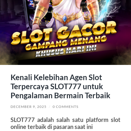
Kenali Kelebihan Agen Slot
Terpercaya SLOT777 untuk
Pengalaman Bermain Terbaik
DECEMBER 9, 2025
/
0 COMMENTS
SLOT777 adalah salah satu platform slot
online terbaik di pasaran saat ini