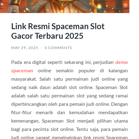
Link Resmi Spaceman Slot
Gacor Terbaru 2025
MAY 29, 2025
/
0 COMMENTS
Pada era digital seperti sekarang ini, perjudian
demo
spaceman
online semakin populer di kalangan
masyarakat. Salah satu permainan judi online yang
sedang naik daun adalah slot online. Spaceman Slot
adalah salah satu permainan slot yang sedang ramai
diperbincangkan oleh para pemain judi online. Dengan
fitur-fitur menarik dan kemudahan mendapatkan
kemenangan, Spaceman Slot menjadi pilihan utama
bagi para pecinta slot online. Tentu saja, para pemain
judi online sangat menginginkan link resmi Spaceman