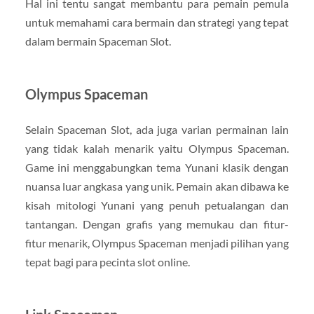
Hal ini tentu sangat membantu para pemain pemula
untuk memahami cara bermain dan strategi yang tepat
dalam bermain Spaceman Slot.
Olympus Spaceman
Selain Spaceman Slot, ada juga varian permainan lain
yang tidak kalah menarik yaitu Olympus Spaceman.
Game ini menggabungkan tema Yunani klasik dengan
nuansa luar angkasa yang unik. Pemain akan dibawa ke
kisah mitologi Yunani yang penuh petualangan dan
tantangan. Dengan grafis yang memukau dan fitur-
fitur menarik, Olympus Spaceman menjadi pilihan yang
tepat bagi para pecinta slot online.