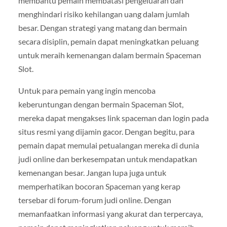
membantu pemain membatasi pengeluaran dan
menghindari risiko kehilangan uang dalam jumlah
besar. Dengan strategi yang matang dan bermain
secara disiplin, pemain dapat meningkatkan peluang
untuk meraih kemenangan dalam bermain Spaceman
Slot.
Untuk para pemain yang ingin mencoba
keberuntungan dengan bermain Spaceman Slot,
mereka dapat mengakses link spaceman dan login pada
situs resmi yang dijamin gacor. Dengan begitu, para
pemain dapat memulai petualangan mereka di dunia
judi online dan berkesempatan untuk mendapatkan
kemenangan besar. Jangan lupa juga untuk
memperhatikan bocoran Spaceman yang kerap
tersebar di forum-forum judi online. Dengan
memanfaatkan informasi yang akurat dan terpercaya,