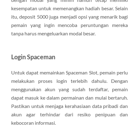
kesempatan untuk memenangkan hadiah besar. Selain
itu, deposit 5000 juga menjadi opsi yang menarik bagi
pemain yang ingin mencoba peruntungan mereka
tanpa harus mengeluarkan modal besar.
Login Spaceman
Untuk dapat memainkan Spaceman Slot, pemain perlu
melakukan proses login terlebih dahulu. Dengan
menggunakan akun yang sudah terdaftar, pemain
dapat masuk ke dalam permainan dan mulai bertaruh.
Pastikan untuk menjaga kerahasiaan data pribadi dan
akun agar terhindar dari resiko penipuan dan
kebocoran informasi.