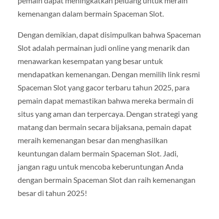
pemain dapat meningkatkan peluang untuk meraih
kemenangan dalam bermain Spaceman Slot.
Dengan demikian, dapat disimpulkan bahwa Spaceman
Slot adalah permainan judi online yang menarik dan
menawarkan kesempatan yang besar untuk
mendapatkan kemenangan. Dengan memilih link resmi
Spaceman Slot yang gacor terbaru tahun 2025, para
pemain dapat memastikan bahwa mereka bermain di
situs yang aman dan terpercaya. Dengan strategi yang
matang dan bermain secara bijaksana, pemain dapat
meraih kemenangan besar dan menghasilkan
keuntungan dalam bermain Spaceman Slot. Jadi,
jangan ragu untuk mencoba keberuntungan Anda
dengan bermain Spaceman Slot dan raih kemenangan
besar di tahun 2025!