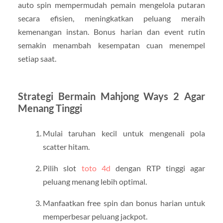
auto spin mempermudah pemain mengelola putaran
secara efisien, meningkatkan peluang meraih
kemenangan instan. Bonus harian dan event rutin
semakin menambah kesempatan cuan menempel
setiap saat.
Strategi Bermain Mahjong Ways 2 Agar
Menang Tinggi
Mulai taruhan kecil untuk mengenali pola
scatter hitam.
Pilih slot
toto 4d
dengan RTP tinggi agar
peluang menang lebih optimal.
Manfaatkan free spin dan bonus harian untuk
memperbesar peluang jackpot.