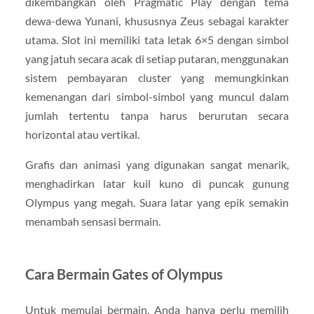
dikembangkan oleh Pragmatic Play dengan tema
dewa-dewa Yunani, khususnya Zeus sebagai karakter
utama. Slot ini memiliki tata letak 6×5 dengan simbol
yang jatuh secara acak di setiap putaran, menggunakan
sistem pembayaran cluster yang memungkinkan
kemenangan dari simbol-simbol yang muncul dalam
jumlah tertentu tanpa harus berurutan secara
horizontal atau vertikal.
Grafis dan animasi yang digunakan sangat menarik,
menghadirkan latar kuil kuno di puncak gunung
Olympus yang megah. Suara latar yang epik semakin
menambah sensasi bermain.
Cara Bermain Gates of Olympus
Untuk memulai bermain, Anda hanya perlu memilih