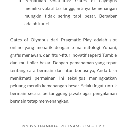
Perhatikan Volatilitas: Gates of Olympus
memiliki volatilitas tinggi, artinya kemenangan
mungkin tidak sering tapi besar. Bersabar
adalah kunci.
Gates of Olympus dari Pragmatic Play adalah slot
online yang menarik dengan tema mitologi Yunani,
grafis menawan, dan fitur-fitur inovatif seperti Tumble
dan multiplier besar. Dengan pemahaman yang tepat
tentang cara bermain dan fitur bonusnya, Anda bisa
menikmati permainan ini sekaligus meningkatkan
peluang meraih kemenangan besar. Selalu ingat untuk
bermain secara bertanggung jawab agar pengalaman
bermain tetap menyenangkan.
© 2026
THANHDATVIETNAM.COM
—
UP ↑