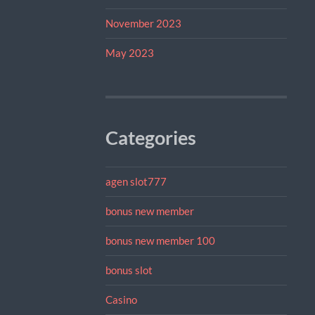
November 2023
May 2023
Categories
agen slot777
bonus new member
bonus new member 100
bonus slot
Casino