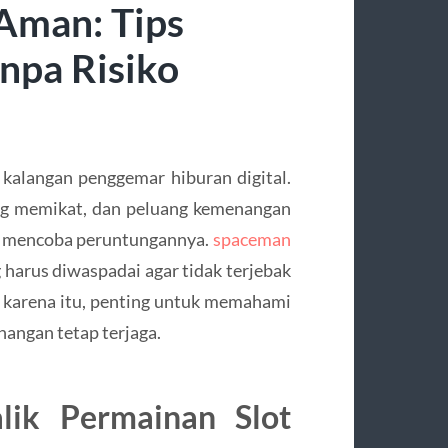
Aman: Tips
npa Risiko
 kalangan penggemar hiburan digital.
ng memikat, dan peluang kemenangan
uk mencoba peruntungannya.
spaceman
ng harus diwaspadai agar tidak terjebak
 karena itu, penting untuk memahami
nangan tetap terjaga.
lik Permainan Slot