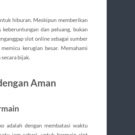
 untuk hiburan. Meskipun memberikan
s keberuntungan dan peluang, bukan
enganggap slot online sebagai sumber
sa memicu kerugian besar. Memahami
secara bijak.
e dengan Aman
rmain
siko adalah dengan membatasi waktu
satu jam sehari, untuk bermain slot