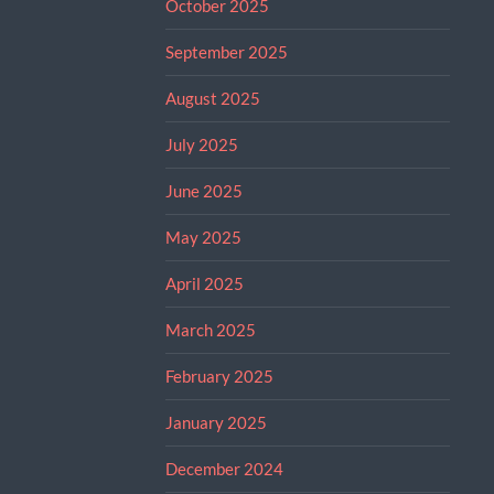
October 2025
September 2025
August 2025
July 2025
June 2025
May 2025
April 2025
March 2025
February 2025
January 2025
December 2024