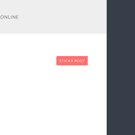
 ONLINE
STICKY POST