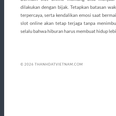
dilakukan dengan bijak. Tetapkan batasan wak
terpercaya, serta kendalikan emosi saat berma
slot online akan tetap terjaga tanpa menimbu
selalu bahwa hiburan harus membuat hidup leb
© 2026
THANHDATVIETNAM.COM