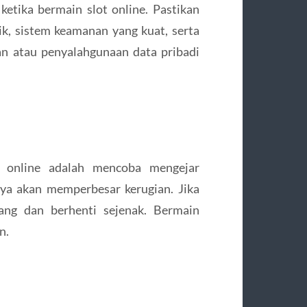
etika bermain slot online. Pastikan
ik, sistem keamanan yang kuat, serta
uan atau penyalahgunaan data pribadi
t online adalah mencoba mengejar
nya akan memperbesar kerugian. Jika
ang dan berhenti sejenak. Bermain
n.