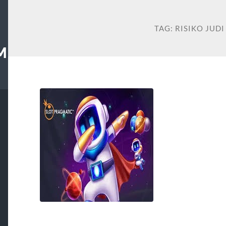
TAG:
RISIKO JUDI
M.COM