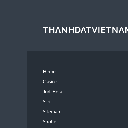
THANHDATVIETNA
Home
Casino
Judi Bola
Slot
Sitemap
Sbobet