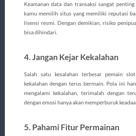
Keamanan data dan transaksi sangat penting k
kamu memilih situs yang memiliki reputasi ba
lisensi resmi. Dengan demikian, risiko penip
bisa dihindari.
4. Jangan Kejar Kekalahan
Salah satu kesalahan terbesar pemain slo
kekalahan dengan terus bermain. Pola ini ha
mengalami kekalahan, terimalah dengan ten
dengan emosi hanya akan memperburuk keadaa
5. Pahami Fitur Permainan