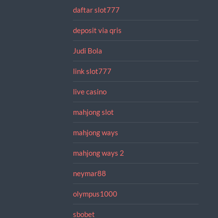
daftar slot777
deposit via qris
Judi Bola
link slot777
live casino
mahjong slot
mahjong ways
mahjong ways 2
neymar88
olympus1000
sbobet