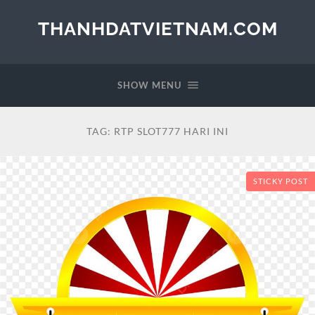
THANHDATVIETNAM.COM
SHOW MENU
TAG:
RTP SLOT777 HARI INI
STICKY POST