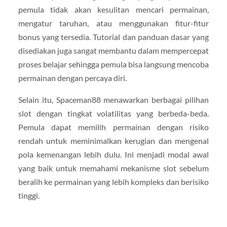
pemula tidak akan kesulitan mencari permainan,
mengatur taruhan, atau menggunakan fitur-fitur
bonus yang tersedia. Tutorial dan panduan dasar yang
disediakan juga sangat membantu dalam mempercepat
proses belajar sehingga pemula bisa langsung mencoba
permainan dengan percaya diri.
Selain itu, Spaceman88 menawarkan berbagai pilihan
slot dengan tingkat volatilitas yang berbeda-beda.
Pemula dapat memilih permainan dengan risiko
rendah untuk meminimalkan kerugian dan mengenal
pola kemenangan lebih dulu. Ini menjadi modal awal
yang baik untuk memahami mekanisme slot sebelum
beralih ke permainan yang lebih kompleks dan berisiko
tinggi.