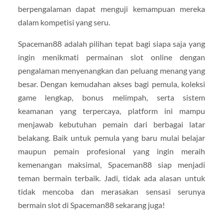
berpengalaman dapat menguji kemampuan mereka
dalam kompetisi yang seru.
Spaceman88 adalah pilihan tepat bagi siapa saja yang
ingin menikmati permainan slot online dengan
pengalaman menyenangkan dan peluang menang yang
besar. Dengan kemudahan akses bagi pemula, koleksi
game lengkap, bonus melimpah, serta sistem
keamanan yang terpercaya, platform ini mampu
menjawab kebutuhan pemain dari berbagai latar
belakang. Baik untuk pemula yang baru mulai belajar
maupun pemain profesional yang ingin meraih
kemenangan maksimal, Spaceman88 siap menjadi
teman bermain terbaik. Jadi, tidak ada alasan untuk
tidak mencoba dan merasakan sensasi serunya
bermain slot di Spaceman88 sekarang juga!