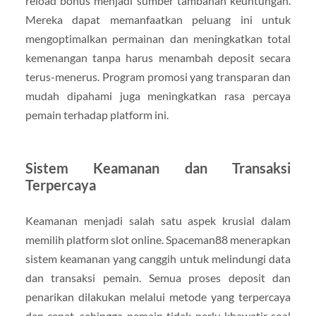
reload bonus menjadi sumber tambahan keuntungan.
Mereka dapat memanfaatkan peluang ini untuk
mengoptimalkan permainan dan meningkatkan total
kemenangan tanpa harus menambah deposit secara
terus-menerus. Program promosi yang transparan dan
mudah dipahami juga meningkatkan rasa percaya
pemain terhadap platform ini.
Sistem Keamanan dan Transaksi
Terpercaya
Keamanan menjadi salah satu aspek krusial dalam
memilih platform slot online. Spaceman88 menerapkan
sistem keamanan yang canggih untuk melindungi data
dan transaksi pemain. Semua proses deposit dan
penarikan dilakukan melalui metode yang terpercaya
dan cepat, sehingga pemain tidak perlu khawatir soal