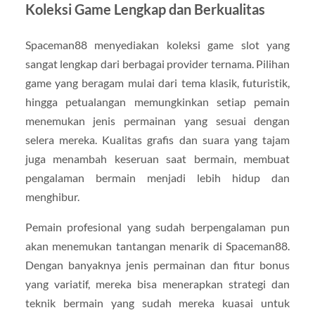
Koleksi Game Lengkap dan Berkualitas
Spaceman88 menyediakan koleksi game slot yang
sangat lengkap dari berbagai provider ternama. Pilihan
game yang beragam mulai dari tema klasik, futuristik,
hingga petualangan memungkinkan setiap pemain
menemukan jenis permainan yang sesuai dengan
selera mereka. Kualitas grafis dan suara yang tajam
juga menambah keseruan saat bermain, membuat
pengalaman bermain menjadi lebih hidup dan
menghibur.
Pemain profesional yang sudah berpengalaman pun
akan menemukan tantangan menarik di Spaceman88.
Dengan banyaknya jenis permainan dan fitur bonus
yang variatif, mereka bisa menerapkan strategi dan
teknik bermain yang sudah mereka kuasai untuk