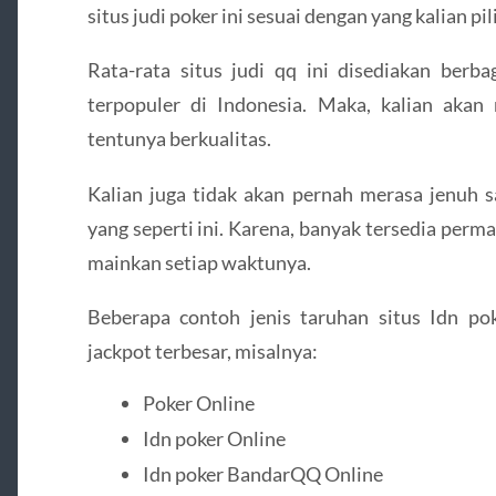
situs judi poker ini sesuai dengan yang kalian pil
Rata-rata situs judi qq ini disediakan berb
terpopuler di Indonesia. Maka, kalian aka
tentunya berkualitas.
Kalian juga tidak akan pernah merasa jenuh 
yang seperti ini. Karena, banyak tersedia permai
mainkan setiap waktunya.
Beberapa contoh jenis taruhan situs Idn p
jackpot terbesar, misalnya:
Poker Online
Idn poker Online
Idn poker BandarQQ Online