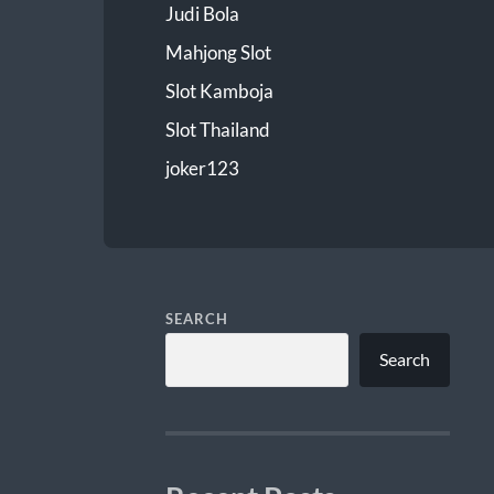
Judi Bola
Mahjong Slot
Slot Kamboja
Slot Thailand
joker123
SEARCH
Search