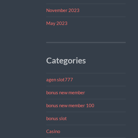
November 2023
May 2023
Categories
agen slot777
bonus new member
bonus new member 100
bonus slot
Casino