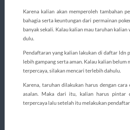
Karena kalian akan memperoleh tambahan pe
bahagia serta keuntungan dari permainan poker
banyak sekali. Kalau kalian mau taruhan kalian
dulu.
Pendaftaran yang kalian lakukan di daftar Idn
lebih gampang serta aman. Kalau kalian belum 
terpercaya, silakan mencari terlebih dahulu.
Karena, taruhan dilakukan harus dengan cara 
asalan. Maka dari itu, kalian harus pinta
terpercaya lalu setelah itu melakukan pendafta