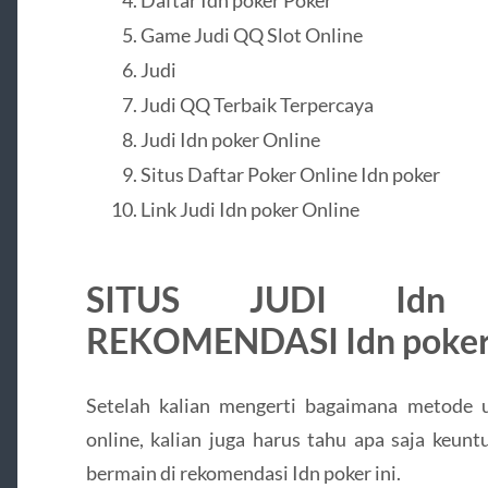
Game Judi QQ Slot Online
Judi
Judi QQ Terbaik Terpercaya
Judi Idn poker Online
Situs Daftar Poker Online Idn poker
Link Judi Idn poker Online
SITUS JUDI Idn 
REKOMENDASI Idn poke
Setelah kalian mengerti bagaimana metode 
online, kalian juga harus tahu apa saja keunt
bermain di rekomendasi Idn poker ini.