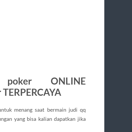
poker ONLINE
r TERPERCAYA
untuk menang saat bermain judi qq
ungan yang bisa kalian dapatkan jika