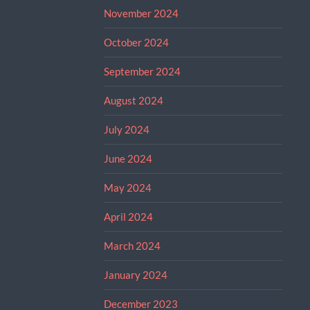
November 2024
October 2024
September 2024
August 2024
July 2024
June 2024
May 2024
April 2024
March 2024
January 2024
December 2023