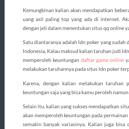
Kemungkinan kalian akan mendapatkan bebera
uang asli paling top yang ada di internet. Aka
dengan jeli dalam menentukan situs qq online y
Satu diantaranya adalah Idn poker yang sudah 
Indonesia, Kalau maksud kalian taruhan judi Id
memperoleh keuntungan
daftar game online
ya
melakukan taruhannya pada situs Idn poker ter
Karena, dengan kalian melakukan taruhan p
keuntungan saja yang bisa kamu peroleh namun j
Selain itu, kalian yang sukses mendapatkan situ
akan memperoleh keuntungan pada permainan I
semakin banyak variasinya. Kalian juga bis