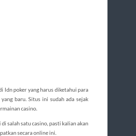
di Idn poker yang harus diketahui para
yang baru. Situs ini sudah ada sejak
rmainan casino.
di salah satu casino, pasti kalian akan
atkan secara online ini.