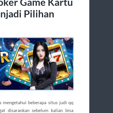
oker Game Kartu
njadi Pilihan
us mengetahui beberapa situs judi qq
gat disarankan sebelum kalian bisa