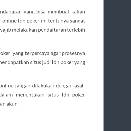
ndapatan yang bisa membuat kalian
 online Idn poker ini tentunya sangat
 wajib melakukan pendaftaran terlebih
 poker yang terpercaya agar prosesnya
mendapatkan situs judi Idn poker yang
online jangan dilakukan dengan asal-
r dalam menentukan situs Idn poker
ran akun.