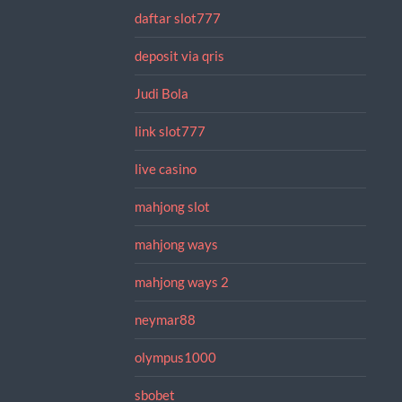
daftar slot777
deposit via qris
Judi Bola
link slot777
live casino
mahjong slot
mahjong ways
mahjong ways 2
neymar88
olympus1000
sbobet