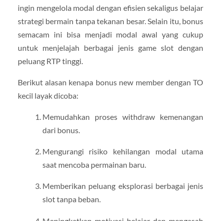
ingin mengelola modal dengan efisien sekaligus belajar
strategi bermain tanpa tekanan besar. Selain itu, bonus
semacam ini bisa menjadi modal awal yang cukup
untuk menjelajah berbagai jenis game slot dengan
peluang RTP tinggi.
Berikut alasan kenapa bonus new member dengan TO
kecil layak dicoba:
Memudahkan proses withdraw kemenangan
dari bonus.
Mengurangi risiko kehilangan modal utama
saat mencoba permainan baru.
Memberikan peluang eksplorasi berbagai jenis
slot tanpa beban.
Meningkatkan motivasi belajar dan mengasah