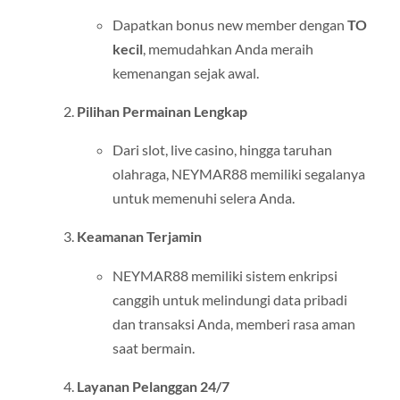
Dapatkan bonus new member dengan
TO
kecil
, memudahkan Anda meraih
kemenangan sejak awal.
Pilihan Permainan Lengkap
Dari slot, live casino, hingga taruhan
olahraga, NEYMAR88 memiliki segalanya
untuk memenuhi selera Anda.
Keamanan Terjamin
NEYMAR88 memiliki sistem enkripsi
canggih untuk melindungi data pribadi
dan transaksi Anda, memberi rasa aman
saat bermain.
Layanan Pelanggan 24/7