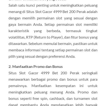
Salah satu kunci penting untuk meningkatkan peluang
menang di Situs Slot Gacor 4999 Bet 200 Perak adalah
dengan memilih permainan slot yang sesuai dengan
gaya bermain Anda. Setiap permainan slot memiliki
karakteristik yang berbeda, termasuk tingkat
volatilitas, RTP (Return to Player), dan fitur bonus yang
ditawarkan. Sebelum memulai bermain, pastikan untuk
membaca informasi tentang setiap permainan slot dan
pilih yang sesuai dengan preferensi Anda.
2. Manfaatkan Promo dan Bonus
Situs Slot Gacor 4999 Bet 200 Perak seringkali
menawarkan berbagai promo dan bonus untuk para
pemainnya. Manfaatkan kesempatan ini untuk
meningkatkan peluang menang Anda. Promo dan
bonus seperti free spin, cashback, dan turnamen slot
dapat membantu Anda mendapatkan lebih banyak