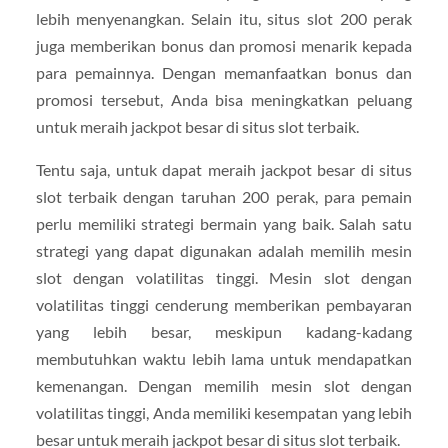
lebih menyenangkan. Selain itu, situs slot 200 perak
juga memberikan bonus dan promosi menarik kepada
para pemainnya. Dengan memanfaatkan bonus dan
promosi tersebut, Anda bisa meningkatkan peluang
untuk meraih jackpot besar di situs slot terbaik.
Tentu saja, untuk dapat meraih jackpot besar di situs
slot terbaik dengan taruhan 200 perak, para pemain
perlu memiliki strategi bermain yang baik. Salah satu
strategi yang dapat digunakan adalah memilih mesin
slot dengan volatilitas tinggi. Mesin slot dengan
volatilitas tinggi cenderung memberikan pembayaran
yang lebih besar, meskipun kadang-kadang
membutuhkan waktu lebih lama untuk mendapatkan
kemenangan. Dengan memilih mesin slot dengan
volatilitas tinggi, Anda memiliki kesempatan yang lebih
besar untuk meraih jackpot besar di situs slot terbaik.