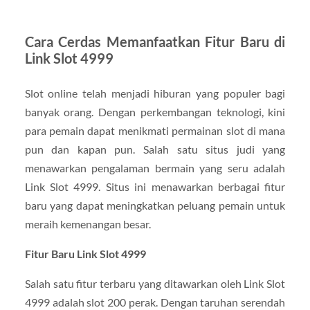
Cara Cerdas Memanfaatkan Fitur Baru di
Link Slot 4999
Slot online telah menjadi hiburan yang populer bagi
banyak orang. Dengan perkembangan teknologi, kini
para pemain dapat menikmati permainan slot di mana
pun dan kapan pun. Salah satu situs judi yang
menawarkan pengalaman bermain yang seru adalah
Link Slot 4999. Situs ini menawarkan berbagai fitur
baru yang dapat meningkatkan peluang pemain untuk
meraih kemenangan besar.
Fitur Baru Link Slot 4999
Salah satu fitur terbaru yang ditawarkan oleh Link Slot
4999 adalah slot 200 perak. Dengan taruhan serendah