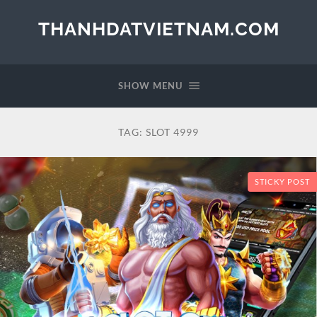
THANHDATVIETNAM.COM
SHOW MENU
TAG:
SLOT 4999
STICKY POST