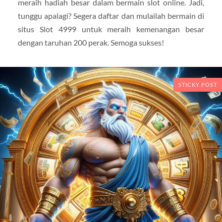
meraih hadiah besar dalam bermain slot online. Jadi,
tunggu apalagi? Segera daftar dan mulailah bermain di
situs Slot 4999 untuk meraih kemenangan besar
dengan taruhan 200 perak. Semoga sukses!
STICKY POST