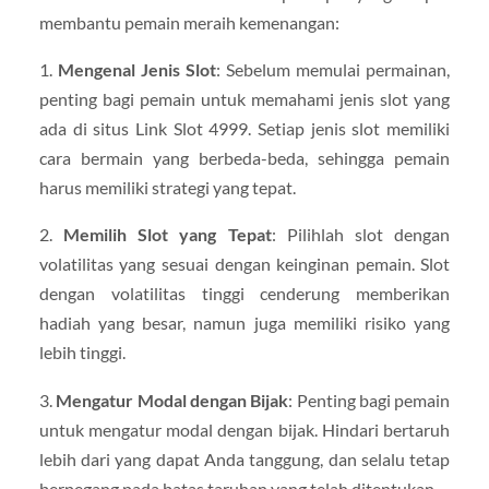
membantu pemain meraih kemenangan:
1.
Mengenal Jenis Slot
: Sebelum memulai permainan,
penting bagi pemain untuk memahami jenis slot yang
ada di situs Link Slot 4999. Setiap jenis slot memiliki
cara bermain yang berbeda-beda, sehingga pemain
harus memiliki strategi yang tepat.
2.
Memilih Slot yang Tepat
: Pilihlah slot dengan
volatilitas yang sesuai dengan keinginan pemain. Slot
dengan volatilitas tinggi cenderung memberikan
hadiah yang besar, namun juga memiliki risiko yang
lebih tinggi.
3.
Mengatur Modal dengan Bijak
: Penting bagi pemain
untuk mengatur modal dengan bijak. Hindari bertaruh
lebih dari yang dapat Anda tanggung, dan selalu tetap
berpegang pada batas taruhan yang telah ditentukan.