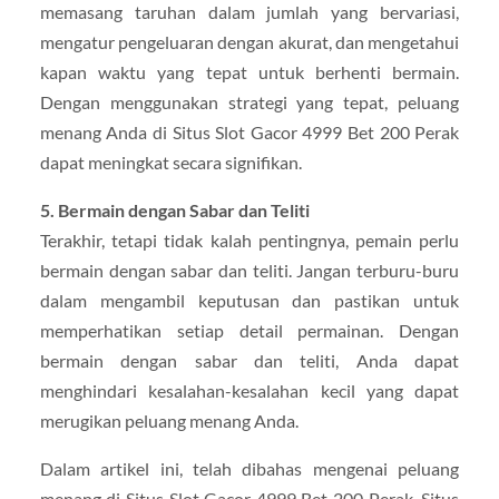
memasang taruhan dalam jumlah yang bervariasi,
mengatur pengeluaran dengan akurat, dan mengetahui
kapan waktu yang tepat untuk berhenti bermain.
Dengan menggunakan strategi yang tepat, peluang
menang Anda di Situs Slot Gacor 4999 Bet 200 Perak
dapat meningkat secara signifikan.
5. Bermain dengan Sabar dan Teliti
Terakhir, tetapi tidak kalah pentingnya, pemain perlu
bermain dengan sabar dan teliti. Jangan terburu-buru
dalam mengambil keputusan dan pastikan untuk
memperhatikan setiap detail permainan. Dengan
bermain dengan sabar dan teliti, Anda dapat
menghindari kesalahan-kesalahan kecil yang dapat
merugikan peluang menang Anda.
Dalam artikel ini, telah dibahas mengenai peluang
menang di Situs Slot Gacor 4999 Bet 200 Perak. Situs