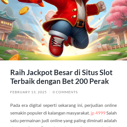
Raih Jackpot Besar di Situs Slot
Terbaik dengan Bet 200 Perak
FEBRUARY 13, 2025
/
0 COMMENTS
Pada era digital seperti sekarang ini, perjudian online
semakin populer di kalangan masyarakat.
jp 4999
Salah
satu permainan judi online yang paling diminati adalah