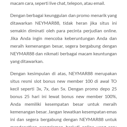
macam cara, seperti live chat, telepon, atau email.
Dengan berbagai keunggulan dan promo menarik yang
ditawarkan NEYMAR88, tidak heran jika situs ini
semakin diminati oleh para pecinta perjudian online.
Jika Anda ingin mencoba keberuntungan Anda dan
meraih kemenangan besar, segera bergabung dengan
NEYMAR88 dan nikmati berbagai macam keuntungan
yang ditawarkan.
Dengan kesimpulan di atas, NEYMAR88 merupakan
situs resmi slot bonus new member 100 di awal TO
kecil seperti 3x, 7x, dan 5x. Dengan promo depo 25
bonus 25 hari ini lewat bonus new member 100%,
Anda memiliki kesempatan besar untuk meraih
kemenangan besar. Jangan lewatkan kesempatan emas
ini dan segera bergabung dengan NEYMAR88 untuk
mendapatkan pengalaman berjudi online yang seru