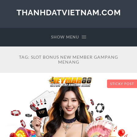
THANHDATVIETNAM.COM
SHOW MENU
TAG:
SLOT BONUS NEW MEMBER GAMPANG
MENANG
STICKY POST