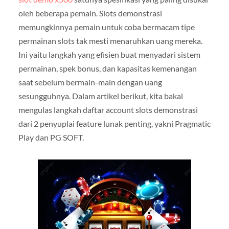
oleh beberapa pemain. Slots demonstrasi
memungkinnya pemain untuk coba bermacam tipe
permainan slots tak mesti menaruhkan uang mereka.
Ini yaitu langkah yang efisien buat menyadari sistem
permainan, spek bonus, dan kapasitas kemenangan
saat sebelum bermain-main dengan uang
sesungguhnya. Dalam artikel berikut, kita bakal
mengulas langkah daftar account slots demonstrasi
dari 2 penyuplai feature lunak penting, yakni Pragmatic
Play dan PG SOFT.