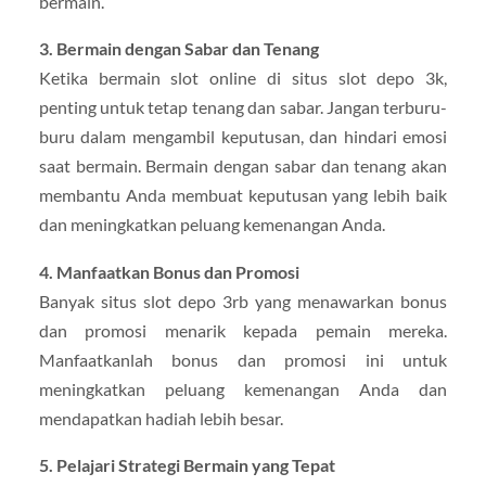
bermain.
3. Bermain dengan Sabar dan Tenang
Ketika bermain slot online di situs slot depo 3k,
penting untuk tetap tenang dan sabar. Jangan terburu-
buru dalam mengambil keputusan, dan hindari emosi
saat bermain. Bermain dengan sabar dan tenang akan
membantu Anda membuat keputusan yang lebih baik
dan meningkatkan peluang kemenangan Anda.
4. Manfaatkan Bonus dan Promosi
Banyak situs slot depo 3rb yang menawarkan bonus
dan promosi menarik kepada pemain mereka.
Manfaatkanlah bonus dan promosi ini untuk
meningkatkan peluang kemenangan Anda dan
mendapatkan hadiah lebih besar.
5. Pelajari Strategi Bermain yang Tepat