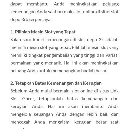
dapat membantu Anda meningkatkan peluang
kemenangan Anda saat bermain slot online di situs slot
depo 3rb terpercaya.
1. Pilihlah Mesin Slot yang Tepat
Salah satu kunci kemenangan di slot depo 3k adalah
memilih mesin slot yang tepat. Pilihlah mesin slot yang
memiliki tingkat pengembalian yang tinggi dan variasi
permainan yang menarik. Hal ini akan meningkatkan
peluang Anda untuk memenangkan hadiah besar.
2. Tetapkan Batas Kemenangan dan Kerugian
Sebelum Anda mulai bermain slot online di situs Link
Slot Gacor, tetapkanlah batas kemenangan dan
kerugian Anda. Hal ini akan membantu Anda
mengelola keuangan Anda dengan lebih baik dan
mencegah Anda mengalami kerugian besar saat