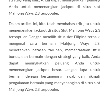
Anda untuk memenangkan jackpot di situs slot
Mahjong Ways 2,3 terpopuler.
Dalam artikel ini, kita telah membahas trik jitu untuk
memenangkan jackpot di situs Slot Mahjong Ways 2,3
terpopuler. Dengan memilih situs slot Filipina terbaik,
mengenal cara bermain Mahjong Ways 2,3,
menetapkan batasan taruhan, memanfaatkan fitur
bonus, dan bermain dengan strategi yang baik, Anda
dapat meningkatkan peluang Anda untuk
memenangkan jackpot besar. Jangan lupa untuk
bermain dengan bertanggung jawab dan nikmati
pengalaman bermain yang menyenangkan di situs slot
Mahjong Ways 2,3 terpopuler.