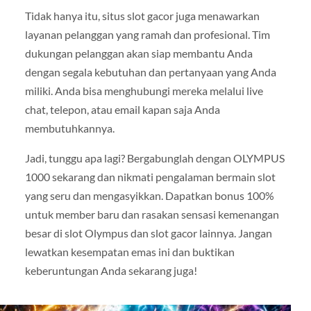
Tidak hanya itu, situs slot gacor juga menawarkan
layanan pelanggan yang ramah dan profesional. Tim
dukungan pelanggan akan siap membantu Anda
dengan segala kebutuhan dan pertanyaan yang Anda
miliki. Anda bisa menghubungi mereka melalui live
chat, telepon, atau email kapan saja Anda
membutuhkannya.
Jadi, tunggu apa lagi? Bergabunglah dengan OLYMPUS
1000 sekarang dan nikmati pengalaman bermain slot
yang seru dan mengasyikkan. Dapatkan bonus 100%
untuk member baru dan rasakan sensasi kemenangan
besar di slot Olympus dan slot gacor lainnya. Jangan
lewatkan kesempatan emas ini dan buktikan
keberuntungan Anda sekarang juga!