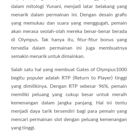
dalam mitologi Yunani, menjadi latar belakang yang
menarik dalam permainan ini. Dengan desain grafis
yang memukau dan suara yang menggugah, pemain
akan merasa seolah-olah mereka benar-benar berada
di Olympus. Tak hanya itu, fitur-fitur bonus yang
tersedia dalam permainan ini juga membuatnya
semakin menarik untuk dimainkan.
Salah satu hal yang membuat Gates of Olympus1000
begitu populer adalah RTP (Return to Player) tinggi
yang dimilikinya. Dengan RTP sebesar 96%, pemain
memiliki peluang yang cukup besar untuk meraih
kemenangan dalam jangka panjang. Hal ini tentu
menjadi daya tarik tersendiri bagi para pemain yang
mencari permainan slot dengan peluang kemenangan
yang tinggi.