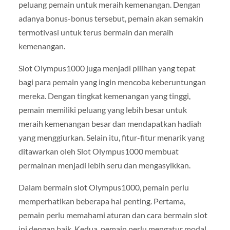
peluang pemain untuk meraih kemenangan. Dengan
adanya bonus-bonus tersebut, pemain akan semakin
termotivasi untuk terus bermain dan meraih
kemenangan.
Slot Olympus1000 juga menjadi pilihan yang tepat
bagi para pemain yang ingin mencoba keberuntungan
mereka. Dengan tingkat kemenangan yang tinggi,
pemain memiliki peluang yang lebih besar untuk
meraih kemenangan besar dan mendapatkan hadiah
yang menggiurkan. Selain itu, fitur-fitur menarik yang
ditawarkan oleh Slot Olympus1000 membuat
permainan menjadi lebih seru dan mengasyikkan.
Dalam bermain slot Olympus1000, pemain perlu
memperhatikan beberapa hal penting. Pertama,
pemain perlu memahami aturan dan cara bermain slot
ini dengan baik. Kedua, pemain perlu mengatur modal