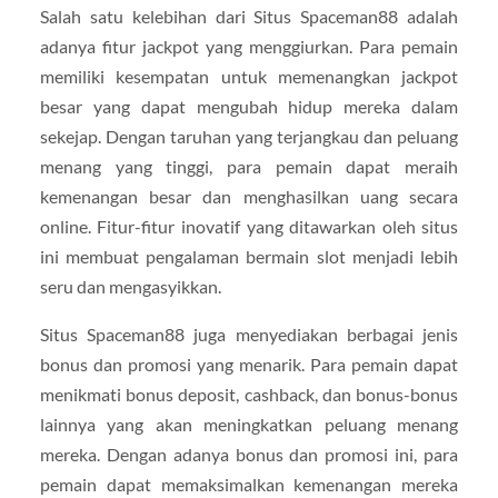
Salah satu kelebihan dari Situs Spaceman88 adalah
adanya fitur jackpot yang menggiurkan. Para pemain
memiliki kesempatan untuk memenangkan jackpot
besar yang dapat mengubah hidup mereka dalam
sekejap. Dengan taruhan yang terjangkau dan peluang
menang yang tinggi, para pemain dapat meraih
kemenangan besar dan menghasilkan uang secara
online. Fitur-fitur inovatif yang ditawarkan oleh situs
ini membuat pengalaman bermain slot menjadi lebih
seru dan mengasyikkan.
Situs Spaceman88 juga menyediakan berbagai jenis
bonus dan promosi yang menarik. Para pemain dapat
menikmati bonus deposit, cashback, dan bonus-bonus
lainnya yang akan meningkatkan peluang menang
mereka. Dengan adanya bonus dan promosi ini, para
pemain dapat memaksimalkan kemenangan mereka