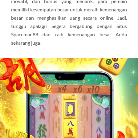
inovatif, dan bonus yang menarik, para pemain
memiliki kesempatan besar untuk meraih kemenangan
besar dan menghasilkan uang secara online. Jadi,
tunggu apalagi? Segera bergabung dengan Situs
Spaceman88 dan raih kemenangan besar Anda
sekarang juga!