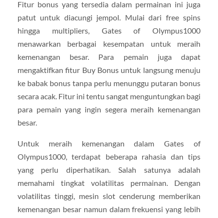
Fitur bonus yang tersedia dalam permainan ini juga
patut untuk diacungi jempol. Mulai dari free spins
hingga multipliers, Gates of Olympus1000
menawarkan berbagai kesempatan untuk meraih
kemenangan besar. Para pemain juga dapat
mengaktifkan fitur Buy Bonus untuk langsung menuju
ke babak bonus tanpa perlu menunggu putaran bonus
secara acak. Fitur ini tentu sangat menguntungkan bagi
para pemain yang ingin segera meraih kemenangan
besar.
Untuk meraih kemenangan dalam Gates of
Olympus1000, terdapat beberapa rahasia dan tips
yang perlu diperhatikan. Salah satunya adalah
memahami tingkat volatilitas permainan. Dengan
volatilitas tinggi, mesin slot cenderung memberikan
kemenangan besar namun dalam frekuensi yang lebih