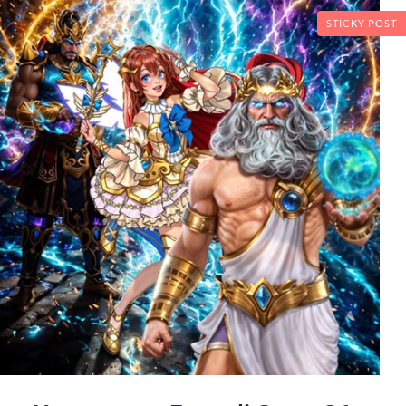
STICKY POST