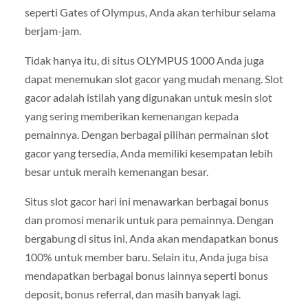
seperti Gates of Olympus, Anda akan terhibur selama
berjam-jam.
Tidak hanya itu, di situs OLYMPUS 1000 Anda juga
dapat menemukan slot gacor yang mudah menang. Slot
gacor adalah istilah yang digunakan untuk mesin slot
yang sering memberikan kemenangan kepada
pemainnya. Dengan berbagai pilihan permainan slot
gacor yang tersedia, Anda memiliki kesempatan lebih
besar untuk meraih kemenangan besar.
Situs slot gacor hari ini menawarkan berbagai bonus
dan promosi menarik untuk para pemainnya. Dengan
bergabung di situs ini, Anda akan mendapatkan bonus
100% untuk member baru. Selain itu, Anda juga bisa
mendapatkan berbagai bonus lainnya seperti bonus
deposit, bonus referral, dan masih banyak lagi.