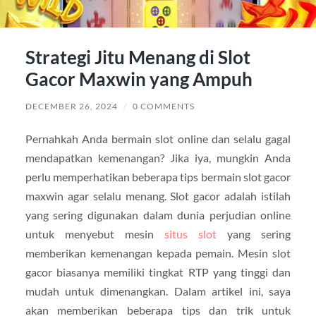
Strategi Jitu Menang di Slot
Gacor Maxwin yang Ampuh
DECEMBER 26, 2024
/
0 COMMENTS
Pernahkah Anda bermain slot online dan selalu gagal
mendapatkan kemenangan? Jika iya, mungkin Anda
perlu memperhatikan beberapa tips bermain slot gacor
maxwin agar selalu menang. Slot gacor adalah istilah
yang sering digunakan dalam dunia perjudian online
untuk menyebut mesin
situs slot
yang sering
memberikan kemenangan kepada pemain. Mesin slot
gacor biasanya memiliki tingkat RTP yang tinggi dan
mudah untuk dimenangkan. Dalam artikel ini, saya
akan memberikan beberapa tips dan trik untuk