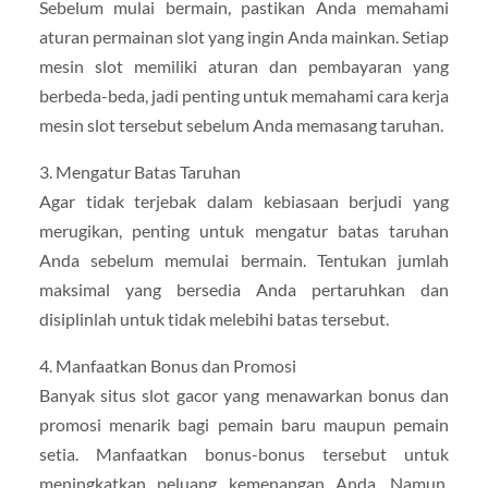
Sebelum mulai bermain, pastikan Anda memahami
aturan permainan slot yang ingin Anda mainkan. Setiap
mesin slot memiliki aturan dan pembayaran yang
berbeda-beda, jadi penting untuk memahami cara kerja
mesin slot tersebut sebelum Anda memasang taruhan.
3. Mengatur Batas Taruhan
Agar tidak terjebak dalam kebiasaan berjudi yang
merugikan, penting untuk mengatur batas taruhan
Anda sebelum memulai bermain. Tentukan jumlah
maksimal yang bersedia Anda pertaruhkan dan
disiplinlah untuk tidak melebihi batas tersebut.
4. Manfaatkan Bonus dan Promosi
Banyak situs slot gacor yang menawarkan bonus dan
promosi menarik bagi pemain baru maupun pemain
setia. Manfaatkan bonus-bonus tersebut untuk
meningkatkan peluang kemenangan Anda. Namun,