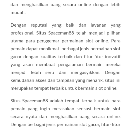
dan menghasilkan uang secara online dengan lebih
mudah.
Dengan reputasi yang baik dan layanan yang
profesional, Situs Spaceman88 telah menjadi pilihan
utama para penggemar permainan slot online. Para
pemain dapat menikmati berbagai jenis permainan slot
gacor dengan kualitas terbaik dan fitur-fitur inovatif
yang akan membuat pengalaman bermain mereka
menjadi lebih seru dan mengasyikkan. Dengan
kemudahan akses dan tampilan yang menarik, situs ini
merupakan tempat terbaik untuk bermain slot online.
Situs Spaceman88 adalah tempat terbaik untuk para
pemain yang ingin merasakan sensasi bermain slot
secara nyata dan menghasilkan uang secara online.
Dengan berbagai jenis permainan slot gacor, fitur-fitur