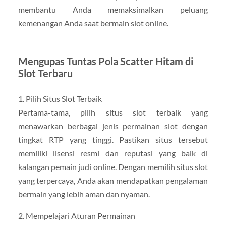
membantu Anda memaksimalkan peluang
kemenangan Anda saat bermain slot online.
Mengupas Tuntas Pola Scatter Hitam di
Slot Terbaru
1. Pilih Situs Slot Terbaik
Pertama-tama, pilih situs slot terbaik yang
menawarkan berbagai jenis permainan slot dengan
tingkat RTP yang tinggi. Pastikan situs tersebut
memiliki lisensi resmi dan reputasi yang baik di
kalangan pemain judi online. Dengan memilih situs slot
yang terpercaya, Anda akan mendapatkan pengalaman
bermain yang lebih aman dan nyaman.
2. Mempelajari Aturan Permainan