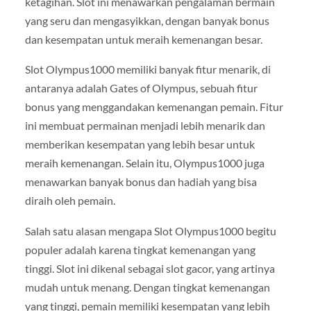
ketagihan. Slot ini menawarkan pengalaman bermain
yang seru dan mengasyikkan, dengan banyak bonus
dan kesempatan untuk meraih kemenangan besar.
Slot Olympus1000 memiliki banyak fitur menarik, di
antaranya adalah Gates of Olympus, sebuah fitur
bonus yang menggandakan kemenangan pemain. Fitur
ini membuat permainan menjadi lebih menarik dan
memberikan kesempatan yang lebih besar untuk
meraih kemenangan. Selain itu, Olympus1000 juga
menawarkan banyak bonus dan hadiah yang bisa
diraih oleh pemain.
Salah satu alasan mengapa Slot Olympus1000 begitu
populer adalah karena tingkat kemenangan yang
tinggi. Slot ini dikenal sebagai slot gacor, yang artinya
mudah untuk menang. Dengan tingkat kemenangan
yang tinggi, pemain memiliki kesempatan yang lebih