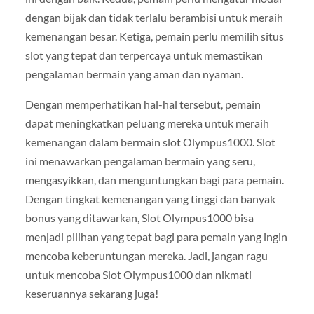
dengan bijak dan tidak terlalu berambisi untuk meraih
kemenangan besar. Ketiga, pemain perlu memilih situs
slot yang tepat dan terpercaya untuk memastikan
pengalaman bermain yang aman dan nyaman.
Dengan memperhatikan hal-hal tersebut, pemain
dapat meningkatkan peluang mereka untuk meraih
kemenangan dalam bermain slot Olympus1000. Slot
ini menawarkan pengalaman bermain yang seru,
mengasyikkan, dan menguntungkan bagi para pemain.
Dengan tingkat kemenangan yang tinggi dan banyak
bonus yang ditawarkan, Slot Olympus1000 bisa
menjadi pilihan yang tepat bagi para pemain yang ingin
mencoba keberuntungan mereka. Jadi, jangan ragu
untuk mencoba Slot Olympus1000 dan nikmati
keseruannya sekarang juga!