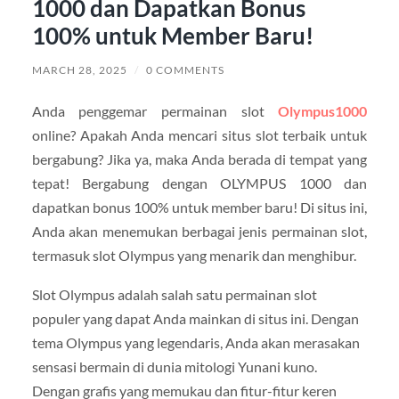
1000 dan Dapatkan Bonus
100% untuk Member Baru!
MARCH 28, 2025
/
0 COMMENTS
Anda penggemar permainan slot
Olympus1000
online? Apakah Anda mencari situs slot terbaik untuk
bergabung? Jika ya, maka Anda berada di tempat yang
tepat! Bergabung dengan OLYMPUS 1000 dan
dapatkan bonus 100% untuk member baru! Di situs ini,
Anda akan menemukan berbagai jenis permainan slot,
termasuk slot Olympus yang menarik dan menghibur.
Slot Olympus adalah salah satu permainan slot
populer yang dapat Anda mainkan di situs ini. Dengan
tema Olympus yang legendaris, Anda akan merasakan
sensasi bermain di dunia mitologi Yunani kuno.
Dengan grafis yang memukau dan fitur-fitur keren